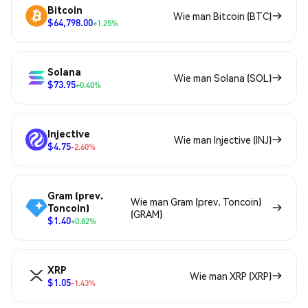
Bitcoin
Wie man Bitcoin (BTC)
$64,798.00
+1.25%
Solana
Wie man Solana (SOL)
$73.95
+0.40%
Injective
Wie man Injective (INJ)
$4.75
-2.60%
Gram (prev.
Wie man Gram (prev. Toncoin)
Toncoin)
(GRAM)
$1.40
+0.82%
XRP
Wie man XRP (XRP)
$1.05
-1.43%