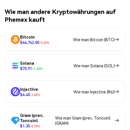
Wie man andere Kryptowährungen auf
Phemex kauft
Bitcoin
Wie man Bitcoin (BTC)
$64,742.00
-0.40%
Solana
Wie man Solana (SOL)
$75.91
+1.30%
Injective
Wie man Injective (INJ)
$4.40
-2.68%
Gram (prev.
Wie man Gram (prev. Toncoin)
Toncoin)
(GRAM)
$1.35
-0.70%