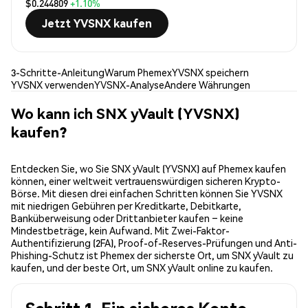
$0.244809
+1.10%
Jetzt YVSNX kaufen
3-Schritte-Anleitung
Warum Phemex
YVSNX speichern
YVSNX verwenden
YVSNX-Analyse
Andere Währungen
Wo kann ich SNX yVault (YVSNX)
kaufen?
Entdecken Sie, wo Sie SNX yVault (YVSNX) auf Phemex kaufen
können, einer weltweit vertrauenswürdigen sicheren Krypto-
Börse. Mit diesen drei einfachen Schritten können Sie YVSNX
mit niedrigen Gebühren per Kreditkarte, Debitkarte,
Banküberweisung oder Drittanbieter kaufen – keine
Mindestbeträge, kein Aufwand. Mit Zwei-Faktor-
Authentifizierung (2FA), Proof-of-Reserves-Prüfungen und Anti-
Phishing-Schutz ist Phemex der sicherste Ort, um SNX yVault zu
kaufen, und der beste Ort, um SNX yVault online zu kaufen.