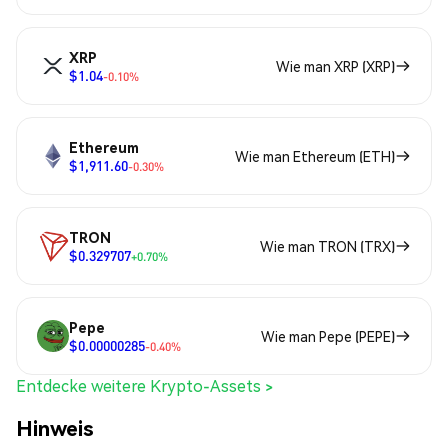
XRP
Wie man XRP (XRP)
$1.04
-0.10%
Ethereum
Wie man Ethereum (ETH)
$1,911.60
-0.30%
TRON
Wie man TRON (TRX)
$0.329707
+0.70%
Pepe
Wie man Pepe (PEPE)
$0.00000285
-0.40%
Entdecke weitere Krypto-Assets >
Hinweis