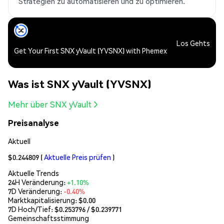
Strategien zu automatisieren und zu optimieren.
Los Gehts
Get Your First SNX yVault (YVSNX) with Phemex
Was ist SNX yVault (YVSNX)
Mehr über SNX yVault
Preisanalyse
Aktuell
$0.244809
(
Aktuelle Preis prüfen
)
Aktuelle Trends
24H Veränderung:
+1.10%
7D Veränderung:
-0.40%
Marktkapitalisierung:
$0.00
7D Hoch/Tief: $
0.253796
/ $
0.239771
Gemeinschaftsstimmung