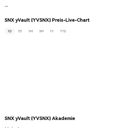
--
SNX yVault (YVSNX) Preis-Live-Chart
1D
7D
1M
3M
1Y
YTD
SNX yVault (YVSNX) Akademie