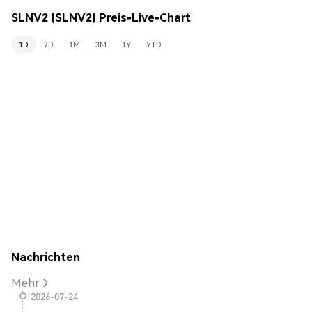
SLNV2 (SLNV2) Preis-Live-Chart
1D
7D
1M
3M
1Y
YTD
Nachrichten
Mehr
2026-07-24