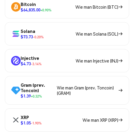
Bitcoin
Wie man Bitcoin (BTC)
$64,835.00
+0.90%
Solana
Wie man Solana (SOL)
$73.73
-0.20%
Injective
Wie man Injective (INJ)
$4.73
-3.14%
Gram (prev.
Wie man Gram (prev. Toncoin)
Toncoin)
(GRAM)
$1.39
+0.32%
XRP
Wie man XRP (XRP)
$1.05
-1.90%