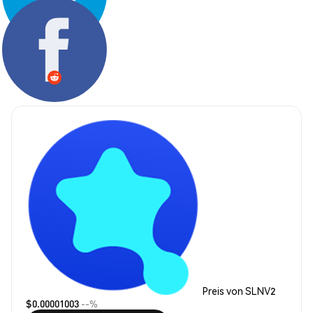
Teilen:
Preis von SLNV2
$0.00001003
--%