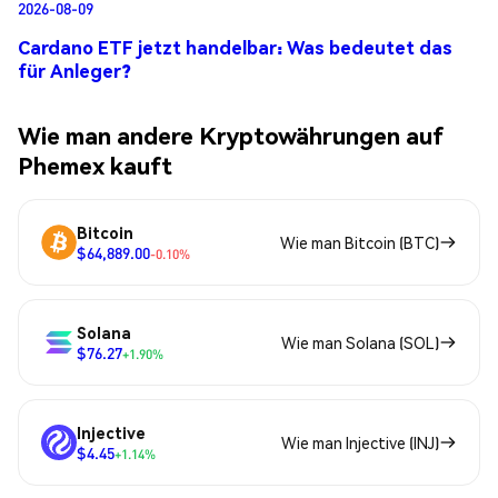
2026-08-09
Cardano ETF jetzt handelbar: Was bedeutet das
für Anleger?
Wie man andere Kryptowährungen auf
Phemex kauft
Bitcoin
Wie man Bitcoin (BTC)
$64,889.00
-0.10%
Solana
Wie man Solana (SOL)
$76.27
+1.90%
Injective
Wie man Injective (INJ)
$4.45
+1.14%