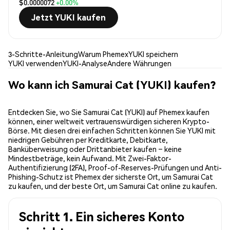
$0.0000072
+0.00%
Jetzt YUKI kaufen
3-Schritte-Anleitung
Warum Phemex
YUKI speichern
YUKI verwenden
YUKI-Analyse
Andere Währungen
Wo kann ich Samurai Cat (YUKI) kaufen?
Entdecken Sie, wo Sie Samurai Cat (YUKI) auf Phemex kaufen
können, einer weltweit vertrauenswürdigen sicheren Krypto-
Börse. Mit diesen drei einfachen Schritten können Sie YUKI mit
niedrigen Gebühren per Kreditkarte, Debitkarte,
Banküberweisung oder Drittanbieter kaufen – keine
Mindestbeträge, kein Aufwand. Mit Zwei-Faktor-
Authentifizierung (2FA), Proof-of-Reserves-Prüfungen und Anti-
Phishing-Schutz ist Phemex der sicherste Ort, um Samurai Cat
zu kaufen, und der beste Ort, um Samurai Cat online zu kaufen.
Schritt 1. Ein sicheres Konto