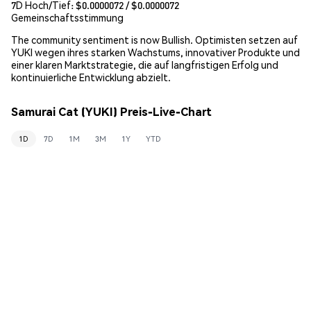
7D Hoch/Tief: $
0.0000072
/ $
0.0000072
Gemeinschaftsstimmung
The community sentiment is now Bullish. Optimisten setzen auf
YUKI wegen ihres starken Wachstums, innovativer Produkte und
einer klaren Marktstrategie, die auf langfristigen Erfolg und
kontinuierliche Entwicklung abzielt.
Samurai Cat (YUKI) Preis-Live-Chart
1D
7D
1M
3M
1Y
YTD