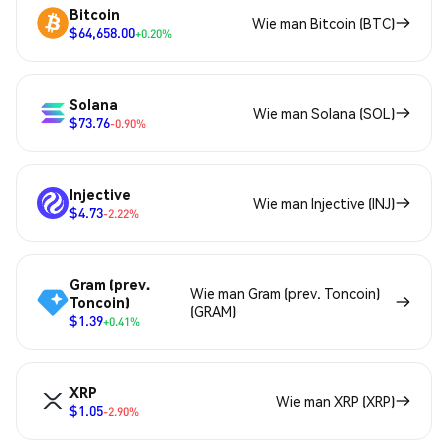
Bitcoin
Wie man Bitcoin (BTC)
$64,658.00
+0.20%
Solana
Wie man Solana (SOL)
$73.76
-0.90%
Injective
Wie man Injective (INJ)
$4.73
-2.22%
Gram (prev.
Wie man Gram (prev. Toncoin)
Toncoin)
(GRAM)
$1.39
+0.41%
XRP
Wie man XRP (XRP)
$1.05
-2.90%