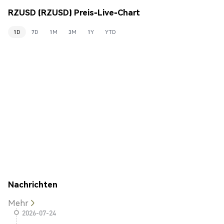
RZUSD (RZUSD) Preis-Live-Chart
1D
7D
1M
3M
1Y
YTD
Nachrichten
Mehr
2026-07-24