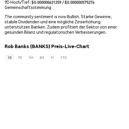
7D Hoch/Tief: $
0.000000631259
/ $
0.000000575274
Gemeinschaftsstimmung
The community sentiment is now Bullish. Starke Gewinne,
stabile Dividenden und eine mögliche Zinserhöhung
unterstützen Banken. Zudem profitiert der Sektor von einer
gesunden Bilanz und regulatorischen Verbesserungen.
Rob Banks (BANKS) Preis-Live-Chart
1D
7D
1M
3M
1Y
YTD