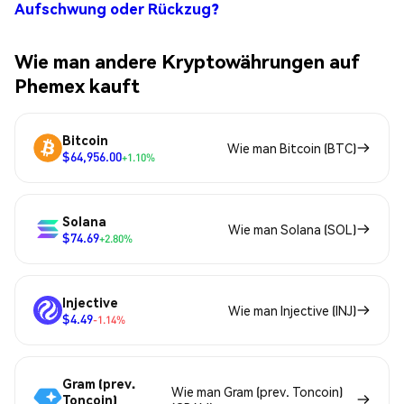
Aufschwung oder Rückzug?
Wie man andere Kryptowährungen auf
Phemex kauft
Bitcoin
Wie man Bitcoin (BTC)
$64,956.00
+1.10%
Solana
Wie man Solana (SOL)
$74.69
+2.80%
Injective
Wie man Injective (INJ)
$4.49
-1.14%
Gram (prev.
Wie man Gram (prev. Toncoin)
Toncoin)