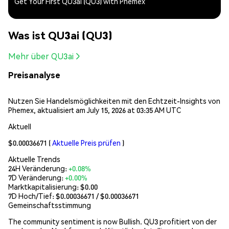
Get Your First QU3ai (QU3) with Phemex
Was ist QU3ai (QU3)
Mehr über QU3ai
Preisanalyse
Nutzen Sie Handelsmöglichkeiten mit den Echtzeit-Insights von
Phemex, aktualisiert am July 15, 2026 at 03:35 AM UTC
Aktuell
$0.00036671
(
Aktuelle Preis prüfen
)
Aktuelle Trends
24H Veränderung:
+0.08%
7D Veränderung:
+0.00%
Marktkapitalisierung:
$0.00
7D Hoch/Tief: $
0.00036671
/ $
0.00036671
Gemeinschaftsstimmung
The community sentiment is now Bullish. QU3 profitiert von der