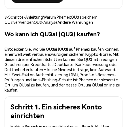
3-Schritte-Anleitung
Warum Phemex
QU3 speichern
QU3 verwenden
QU3-Analyse
Andere Währungen
Wo kann ich QU3ai (QU3) kaufen?
Entdecken Sie, wo Sie QU3ai (QU3) auf Phemex kaufen können,
einer weltweit vertrauenswürdigen sicheren Krypto-Börse. Mit
diesen drei einfachen Schritten können Sie QU3 mit niedrigen
Gebühren per Kreditkarte, Debitkarte, Banküberweisung oder
Drittanbieter kaufen – keine Mindestbeträge, kein Aufwand.
Mit Zwei-Faktor-Authentifizierung (2FA), Proof-of-Reserves-
Prüfungen und Anti-Phishing-Schutz ist Phemex der sicherste
Ort, um QU3ai zu kaufen, und der beste Ort, um QU3ai online zu
kaufen.
Schritt 1. Ein sicheres Konto
einrichten
Melden Sie sich in wenigen Minuten mit Ihrer E-Mail bei