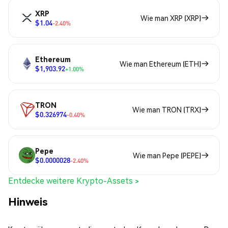
XRP
Wie man XRP (XRP)
$1.04
-2.40%
Ethereum
Wie man Ethereum (ETH)
$1,903.92
+1.00%
TRON
Wie man TRON (TRX)
$0.326974
-0.40%
Pepe
Wie man Pepe (PEPE)
$0.0000028
-2.40%
Entdecke weitere Krypto-Assets >
Hinweis