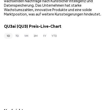
wachsenden Nachfrage nach Künstlicher Intelligenz und
Datenspeicherung. Das Unternehmen hat starke
Wachstumszahlen, innovative Produkte und eine solide
Marktposition, was auf weitere Kurssteigerungen hindeutet.
QU3ai (QU3) Preis-Live-Chart
1D
7D
1M
3M
1Y
YTD