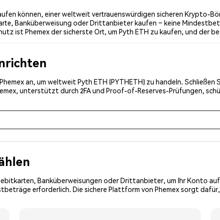
fen können, einer weltweit vertrauenswürdigen sicheren Krypto-Börs
rte, Banküberweisung oder Drittanbieter kaufen – keine Mindestbet
utz ist Phemex der sicherste Ort, um Pyth ETH zu kaufen, und der be
inrichten
ei Phemex an, um weltweit Pyth ETH (PYTHETH) zu handeln. Schließen S
Phemex, unterstützt durch 2FA und Proof-of-Reserves-Prüfungen, schü
ählen
Debitkarten, Banküberweisungen oder Drittanbieter, um Ihr Konto auf
tbeträge erforderlich. Die sichere Plattform von Phemex sorgt dafür