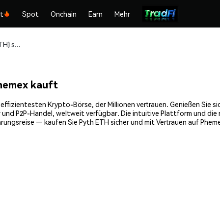
kt
Spot
Onchain
Earn
Mehr
Pyth ETH (PYTHETH) sicher kaufen und speichern
hemex kauft
fizientesten Krypto-Börse, der Millionen vertrauen. Genießen Sie si
 und P2P-Handel, weltweit verfügbar. Die intuitive Plattform und di
ungsreise — kaufen Sie Pyth ETH sicher und mit Vertrauen auf Phem