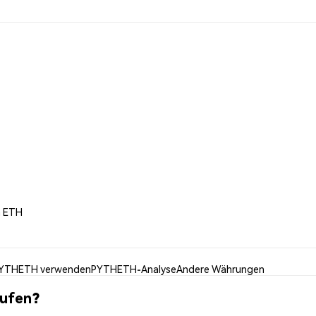
h ETH
YTHETH verwenden
PYTHETH-Analyse
Andere Währungen
ufen?