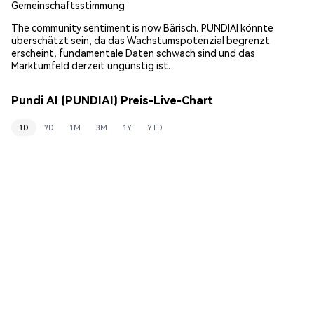
Gemeinschaftsstimmung
The community sentiment is now Bärisch. PUNDIAI könnte
überschätzt sein, da das Wachstumspotenzial begrenzt
erscheint, fundamentale Daten schwach sind und das
Marktumfeld derzeit ungünstig ist.
Pundi AI (PUNDIAI) Preis-Live-Chart
1D
7D
1M
3M
1Y
YTD