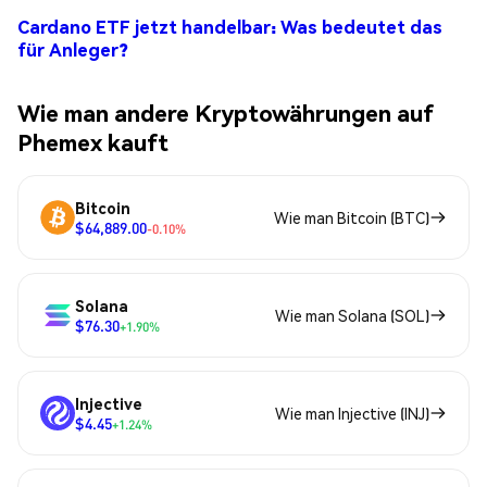
Cardano ETF jetzt handelbar: Was bedeutet das
für Anleger?
Wie man andere Kryptowährungen auf
Phemex kauft
Bitcoin
Wie man Bitcoin (BTC)
$64,889.00
-0.10%
Solana
Wie man Solana (SOL)
$76.30
+1.90%
Injective
Wie man Injective (INJ)
$4.45
+1.24%