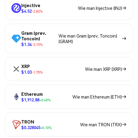
Injective
Wie man Injective (INJ)
$4.52
-2.82%
Gram (prev.
Wie man Gram (prev. Toncoin)
Toncoin)
(GRAM)
$1.34
-3.15%
XRP
Wie man XRP (XRP)
$1.03
-1.70%
Ethereum
Wie man Ethereum (ETH)
$1,912.88
+0.40%
TRON
Wie man TRON (TRX)
$0.328045
+0.10%