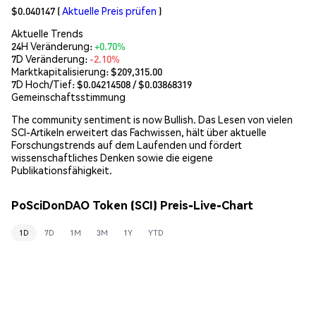
$0.040147
(
Aktuelle Preis prüfen
)
Aktuelle Trends
24H Veränderung:
+0.70%
7D Veränderung:
-2.10%
Marktkapitalisierung:
$209,315.00
7D Hoch/Tief: $
0.04214508
/ $
0.03868319
Gemeinschaftsstimmung
The community sentiment is now Bullish. Das Lesen von vielen
SCI-Artikeln erweitert das Fachwissen, hält über aktuelle
Forschungstrends auf dem Laufenden und fördert
wissenschaftliches Denken sowie die eigene
Publikationsfähigkeit.
PoSciDonDAO Token (SCI) Preis-Live-Chart
1D
7D
1M
3M
1Y
YTD