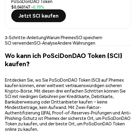
PoSciDonDAO Token
$0.040147
+0.70%
Jetzt SCI kaufen
3-Schritte-Anleitung
Warum Phemex
SCI speichern
SCI verwenden
SCI-Analyse
Andere Währungen
Wo kann ich PoSciDonDAO Token (SCI)
kaufen?
Entdecken Sie, wo Sie PoSciDonDAO Token (SCI) auf Phemex
kaufen können, einer weltweit vertrauenswürdigen sicheren
Krypto-Börse. Mit diesen drei einfachen Schritten können Sie
SCI mit niedrigen Gebühren per Kreditkarte, Debitkarte,
Banküberweisung oder Drittanbieter kaufen – keine
Mindestbeträge, kein Aufwand. Mit Zwei-Faktor-
Authentifizierung (2FA), Proof-of-Reserves-Prüfungen und Anti-
Phishing-Schutz ist Phemex der sicherste Ort, um PoSciDonDAO
Token zu kaufen, und der beste Ort, um PoSciDonDAO Token
online zu kaufen.