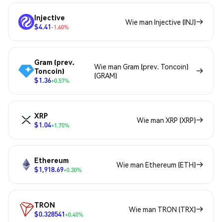
Injective
Wie man Injective (INJ)
$4.41
-1.60%
Gram (prev.
Wie man Gram (prev. Toncoin)
Toncoin)
(GRAM)
$1.36
+0.57%
XRP
Wie man XRP (XRP)
$1.04
+1.70%
Ethereum
Wie man Ethereum (ETH)
$1,918.69
+0.30%
TRON
Wie man TRON (TRX)
$0.328541
+0.40%