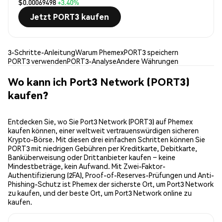
$0.00069498
+3.40%
Jetzt PORT3 kaufen
3-Schritte-Anleitung
Warum Phemex
PORT3 speichern
PORT3 verwenden
PORT3-Analyse
Andere Währungen
Wo kann ich Port3 Network (PORT3)
kaufen?
Entdecken Sie, wo Sie Port3 Network (PORT3) auf Phemex
kaufen können, einer weltweit vertrauenswürdigen sicheren
Krypto-Börse. Mit diesen drei einfachen Schritten können Sie
PORT3 mit niedrigen Gebühren per Kreditkarte, Debitkarte,
Banküberweisung oder Drittanbieter kaufen – keine
Mindestbeträge, kein Aufwand. Mit Zwei-Faktor-
Authentifizierung (2FA), Proof-of-Reserves-Prüfungen und Anti-
Phishing-Schutz ist Phemex der sicherste Ort, um Port3 Network
zu kaufen, und der beste Ort, um Port3 Network online zu
kaufen.