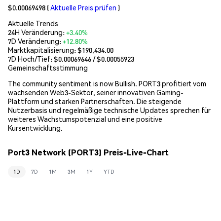
$0.00069498
(
Aktuelle Preis prüfen
)
Aktuelle Trends
24H Veränderung:
+3.40%
7D Veränderung:
+12.80%
Marktkapitalisierung:
$190,434.00
7D Hoch/Tief: $
0.00069646
/ $
0.00055923
Gemeinschaftsstimmung
The community sentiment is now Bullish. PORT3 profitiert vom
wachsenden Web3-Sektor, seiner innovativen Gaming-
Plattform und starken Partnerschaften. Die steigende
Nutzerbasis und regelmäßige technische Updates sprechen für
weiteres Wachstumspotenzial und eine positive
Kursentwicklung.
Port3 Network (PORT3) Preis-Live-Chart
1D
7D
1M
3M
1Y
YTD