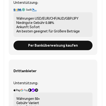
Unterstützung:
Währungen
USD/EUR/CHF/AUD/GBP/JPY
Niedrigste Gebühr
0.08%
Ankunft
Sofort
Am besten geeignet für
Größere Beträge
Per Banküberweisung kaufen
Drittanbieter
Unterstützung:
Währungen
50+
Gebühr
Variiert