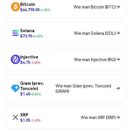
Bitcoin
Wie man Bitcoin (BTC)
$64,798.00
+1.25%
Solana
Wie man Solana (SOL)
$73.95
+0.40%
Injective
Wie man Injective (INJ)
$4.75
-2.60%
Gram (prev.
Wie man Gram (prev. Toncoin)
Toncoin)
(GRAM)
$1.40
+0.82%
XRP
Wie man XRP (XRP)
$1.05
-1.43%