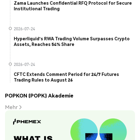
Zama Launches Confidential RFQ Protocol for Secure
Institutional Trading
2026-07-24
Hyperliquid's RWA Trading Volume Surpasses Crypto
Assets, Reaches 54% Share
2026-07-24
CFTC Extends Comment Period for 24/7 Futures
Trading Rules to August 26
POPKON (POPK) Akademie
Mehr