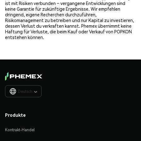
ist mit Risiken verbunden – vergangene Entwicklungen sind
keine Garantie für zukünftige Ergebnisse. Wir empfehlen
dringend, eigene Recherchen durchzuführen,
Risikomanagement zu betreiben und nur Kapital zu investieren,
dessen Verlust du verkraften kannst. Phemex übernimmt keine
Haftung für Verluste, die beim Kauf oder Verkauf von POPKON
entstehen können.
Deutsch

Produkte
Kontrakt-Handel