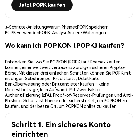
Jetzt POPK kaufen
3-Schritte-Anleitung
Warum Phemex
POPK speichern
POPK verwenden
POPK-Analyse
Andere Währungen
Wo kann ich POPKON (POPK) kaufen?
Entdecken Sie, wo Sie POPKON (POPK) auf Phemex kaufen
können, einer weltweit vertrauenswürdigen sicheren Krypto-
Börse. Mit diesen drei einfachen Schritten können Sie POPK mit
niedrigen Gebühren per Kreditkarte, Debitkarte,
Banküberweisung oder Drittanbieter kaufen – keine
Mindestbeträge, kein Aufwand. Mit Zwei-Faktor-
Authentifizierung (2FA), Proof-of-Reserves-Prüfungen und Anti-
Phishing-Schutz ist Phemex der sicherste Ort, um POPKON zu
kaufen, und der beste Ort, um POPKON online zu kaufen.
Schritt 1. Ein sicheres Konto
einrichten