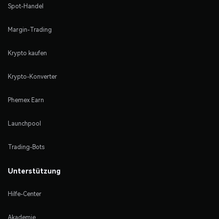
Spot-Handel
Margin-Trading
Krypto kaufen
Krypto-Konverter
Phemex Earn
Launchpool
Trading-Bots
Unterstützung
Hilfe-Center
Akademie