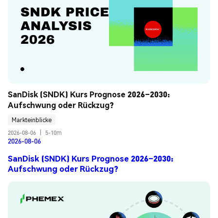
SanDisk (SNDK) Kurs Prognose 2026–2030: 
Aufschwung oder Rückzug?
Markteinblicke
2026-08-06
|
5-10m
2026-08-06
SanDisk (SNDK) Kurs Prognose 2026–2030:
Aufschwung oder Rückzug?