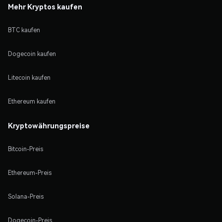
Mehr Kryptos kaufen
BTC kaufen
Dogecoin kaufen
Litecoin kaufen
Ethereum kaufen
Kryptowährungspreise
Bitcoin-Preis
Ethereum-Preis
Solana-Preis
Dogecoin-Preis