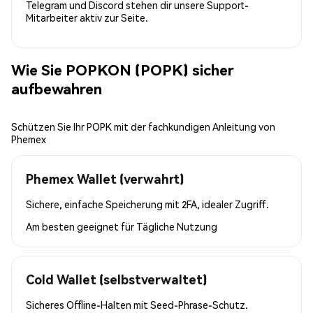
Telegram und Discord stehen dir unsere Support-
Mitarbeiter aktiv zur Seite.
Wie Sie POPKON (POPK) sicher
aufbewahren
Schützen Sie Ihr POPK mit der fachkundigen Anleitung von
Phemex
Phemex Wallet (verwahrt)
Sichere, einfache Speicherung mit 2FA, idealer Zugriff.
Am besten geeignet für
Tägliche Nutzung
Cold Wallet (selbstverwaltet)
Sicheres Offline-Halten mit Seed-Phrase-Schutz.