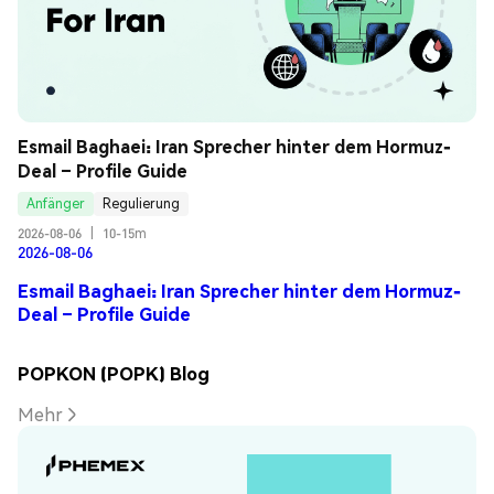
Esmail Baghaei: Iran Sprecher hinter dem Hormuz-
Deal – Profile Guide
Anfänger
Regulierung
2026-08-06
|
10-15m
2026-08-06
Esmail Baghaei: Iran Sprecher hinter dem Hormuz-
Deal – Profile Guide
POPKON (POPK) Blog
Mehr