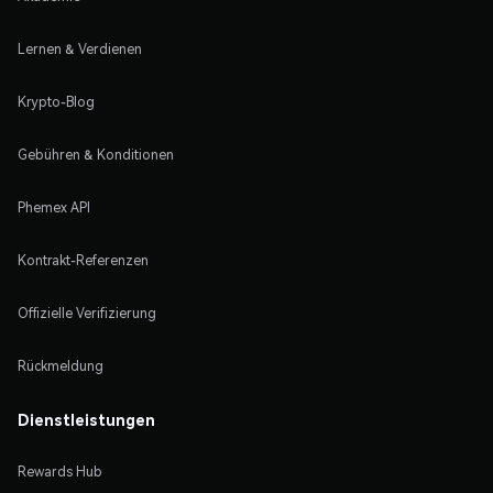
Lernen & Verdienen
Krypto-Blog
Gebühren & Konditionen
Phemex API
Kontrakt-Referenzen
Offizielle Verifizierung
Rückmeldung
Dienstleistungen
Rewards Hub