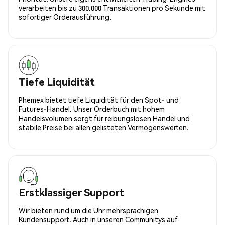
verarbeiten bis zu 300.000 Transaktionen pro Sekunde mit
sofortiger Orderausführung.
Tiefe Liquidität
Phemex bietet tiefe Liquidität für den Spot- und
Futures-Handel. Unser Orderbuch mit hohem
Handelsvolumen sorgt für reibungslosen Handel und
stabile Preise bei allen gelisteten Vermögenswerten.
Erstklassiger Support
Wir bieten rund um die Uhr mehrsprachigen
Kundensupport. Auch in unseren Communitys auf