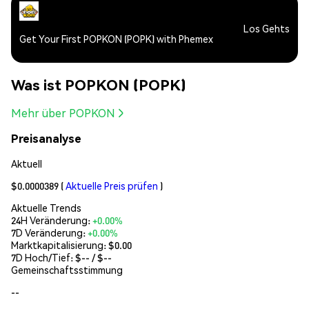
Los Gehts
Get Your First POPKON (POPK) with Phemex
Was ist POPKON (POPK)
Mehr über POPKON
Preisanalyse
Aktuell
$0.0000389
(
Aktuelle Preis prüfen
)
Aktuelle Trends
24H Veränderung:
+0.00%
7D Veränderung:
+0.00%
Marktkapitalisierung:
$0.00
7D Hoch/Tief: $
--
/ $
--
Gemeinschaftsstimmung
--