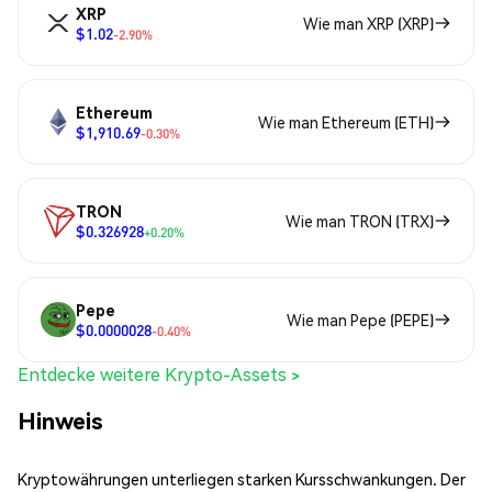
XRP
Wie man XRP (XRP)
$1.02
-2.90%
Ethereum
Wie man Ethereum (ETH)
$1,910.69
-0.30%
TRON
Wie man TRON (TRX)
$0.326928
+0.20%
Pepe
Wie man Pepe (PEPE)
$0.0000028
-0.40%
Entdecke weitere Krypto-Assets >
Hinweis
Kryptowährungen unterliegen starken Kursschwankungen. Der