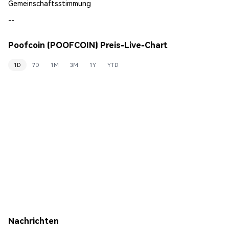
Gemeinschaftsstimmung
--
Poofcoin (POOFCOIN) Preis-Live-Chart
1D
7D
1M
3M
1Y
YTD
Nachrichten