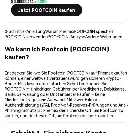
$0.00000464
+0.00%
Jetzt POOFCOIN kaufen
3-Schritte-Anleitung
Warum Phemex
POOFCOIN speichern
POOFCOIN verwenden
POOFCOIN-Analyse
Andere Währungen
Wo kann ich Poofcoin (POOFCOIN)
kaufen?
Entdecken Sie, wo Sie Poofcoin (POOFCOIN) auf Phemex kaufen
können, einer weltweit vertrauenswürdigen sicheren Krypto-
Börse. Mit diesen drei einfachen Schritten können Sie
POOFCOIN mit niedrigen Gebühren per Kreditkarte, Debitkarte,
Banküberweisung oder Drittanbieter kaufen – keine
Mindestbeträge, kein Aufwand. Mit Zwei-Faktor-
Authentifizierung (2FA), Proof-of-Reserves-Prüfungen und Anti-
Phishing-Schutz ist Phemex der sicherste Ort, um Poofcoin zu
kaufen, und der beste Ort, um Poofcoin online zu kaufen.