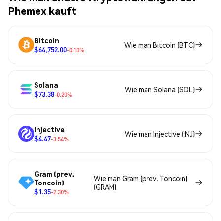
Phemex kauft
Bitcoin
Wie man Bitcoin (BTC)
$64,752.00
-0.10%
Solana
Wie man Solana (SOL)
$73.38
-0.20%
Injective
Wie man Injective (INJ)
$4.47
-3.54%
Gram (prev.
Wie man Gram (prev. Toncoin)
Toncoin)
(GRAM)
$1.35
-2.30%