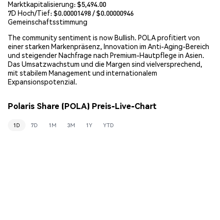
Marktkapitalisierung:
$5,494.00
7D Hoch/Tief: $
0.00001498
/ $
0.00000946
Gemeinschaftsstimmung
The community sentiment is now Bullish. POLA profitiert von
einer starken Markenpräsenz, Innovation im Anti-Aging-Bereich
und steigender Nachfrage nach Premium-Hautpflege in Asien.
Das Umsatzwachstum und die Margen sind vielversprechend,
mit stabilem Management und internationalem
Expansionspotenzial.
Polaris Share (POLA) Preis-Live-Chart
1D
7D
1M
3M
1Y
YTD