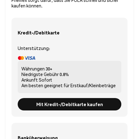
Phemex sorgt dafür, dass Sie POLA schnell und sicher
kaufen können.
Kredit-/Debitkarte
Unterstützung:
Währungen
30+
Niedrigste Gebühr
0.8%
Ankunft
Sofort
Am besten geeignet für
Erstkauf/Kleinbeträge
Mit Kredit-/Debitkarte kaufen
Banküberweisung