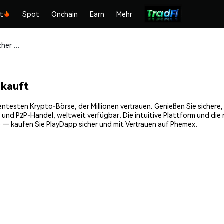
kt
Spot
Onchain
Earn
Mehr
PlayDapp (PDA) sicher kaufen und speichern
 kauft
entesten Krypto-Börse, der Millionen vertrauen. Genießen Sie sichere
 und P2P-Handel, weltweit verfügbar. Die intuitive Plattform und di
 — kaufen Sie PlayDapp sicher und mit Vertrauen auf Phemex.