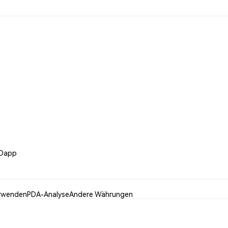
yDapp
rwenden
PDA-Analyse
Andere Währungen