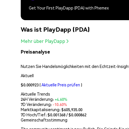
Get Your First PlayDapp (PDA) with Phemex
Was ist PlayDapp (PDA)
Mehr über PlayDapp
Preisanalyse
Nutzen Sie Handelsmöglichkeiten mit den Echtzeit-Insight
Aktuell
$0.000923
(
Aktuelle Preis prüfen
)
Aktuelle Trends
24H Veränderung:
+4.60%
7D Veränderung:
-10.60%
Marktkapitalisierung:
$605,935.00
7D Hoch/Tief: $
0.001368
/ $
0.000862
Gemeinschaftsstimmung
The community sentiment is now Bullish. Die Gründe für e