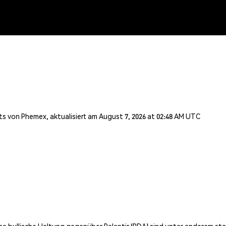
s von Phemex, aktualisiert am August 7, 2026 at 02:48 AM UTC
ine bullische Haltung gegenüber Palantir (PDA) sind unter anderem st