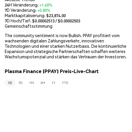
24H Veränderung:
+1.60%
7D Veränderung:
+0.80%
Marktkapitalisierung:
$23,874.00
7D Hoch/Tief: $
0.00002513
/ $
0.00002503
Gemeinschaftsstimmung
The community sentiment is now Bullish. PPAY profitiert vom
wachsenden digitalen Zahlungsverkehr, innovativen
Technologien und einer starken Nutzerbasis. Die kontinuierliche
Expansion und strategische Partnerschaften schaffen weiteres
Wachstumspotenzial und stärken das Vertrauen der Investoren.
Plasma Finance (PPAY) Preis-Live-Chart
1D
7D
1M
3M
1Y
YTD