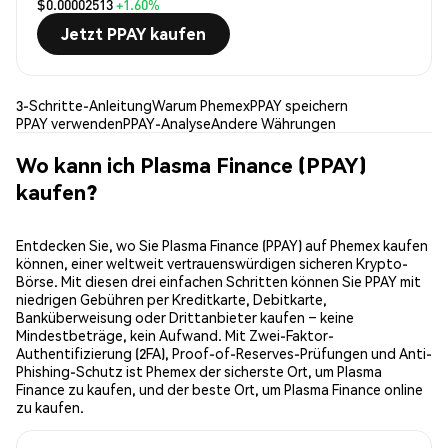
$0.00002513
+1.60%
Jetzt PPAY kaufen
3-Schritte-Anleitung
Warum Phemex
PPAY speichern
PPAY verwenden
PPAY-Analyse
Andere Währungen
Wo kann ich Plasma Finance (PPAY)
kaufen?
Entdecken Sie, wo Sie Plasma Finance (PPAY) auf Phemex kaufen
können, einer weltweit vertrauenswürdigen sicheren Krypto-
Börse. Mit diesen drei einfachen Schritten können Sie PPAY mit
niedrigen Gebühren per Kreditkarte, Debitkarte,
Banküberweisung oder Drittanbieter kaufen – keine
Mindestbeträge, kein Aufwand. Mit Zwei-Faktor-
Authentifizierung (2FA), Proof-of-Reserves-Prüfungen und Anti-
Phishing-Schutz ist Phemex der sicherste Ort, um Plasma
Finance zu kaufen, und der beste Ort, um Plasma Finance online
zu kaufen.