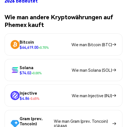
2026 bedeutet
Wie man andere Kryptowährungen auf
Phemex kauft
Bitcoin
Wie man Bitcoin (BTC)
$64,619.00
+0.70%
Solana
Wie man Solana (SOL)
$74.02
+0.00%
Injective
Wie man Injective (INJ)
$4.86
-0.65%
Gram (prev.
Wie man Gram (prev. Toncoin)
Toncoin)
(GRAM)