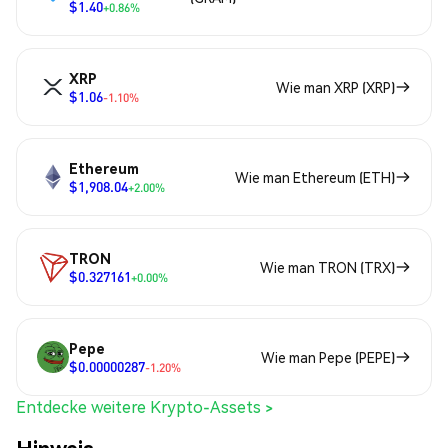
$1.40
+0.86%
XRP
Wie man XRP (XRP)
$1.06
-1.10%
Ethereum
Wie man Ethereum (ETH)
$1,908.04
+2.00%
TRON
Wie man TRON (TRX)
$0.327161
+0.00%
Pepe
Wie man Pepe (PEPE)
$0.00000287
-1.20%
Entdecke weitere Krypto-Assets >
Hinweis