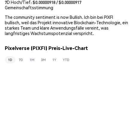
7D Hoch/Tief: $
0.00000918
/ $
0.00000917
Gemeinschaftsstimmung
The community sentiment is now Bullish. Ich bin bei PIXFI
bullisch, weil das Projekt innovative Blockchain-Technologie, ein
starkes Team und klare Anwendungsfälle vereint, was
langfristiges Wachstumspotenzial verspricht.
Pixelverse (PIXFI) Preis-Live-Chart
1D
7D
1M
3M
1Y
YTD