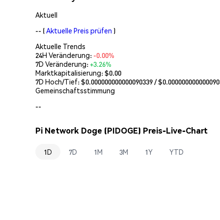
Aktuell
--
(
Aktuelle Preis prüfen
)
Aktuelle Trends
24H Veränderung:
-0.00%
7D Veränderung:
+3.26%
Marktkapitalisierung:
$0.00
7D Hoch/Tief: $
0.000000000000090339
/ $
0.000000000000090
Gemeinschaftsstimmung
--
Pi Network Doge (PIDOGE) Preis-Live-Chart
1D
7D
1M
3M
1Y
YTD