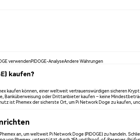
OGE verwenden
PIDOGE-Analyse
Andere Währungen
E) kaufen?
ex kaufen können, einer weltweit vertrauenswürdigen sicheren Krypto
te, Banküberweisung oder Drittanbieter kaufen – keine Mindestbeträ
utz ist Phemex der sicherste Ort, um Pi Network Doge zu kaufen, und
inrichten
ei Phemex an, um weltweit Pi Network Doge (PIDOGE) zu handeln. Schlie
erung von Phemex, unterstützt durch 2FA und Proof-of-Reserves-Prüf