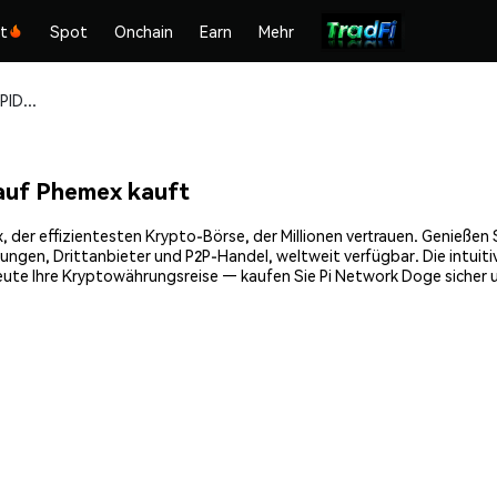
kt
Spot
Onchain
Earn
Mehr
Pi Network Doge (PIDOGE) sicher kaufen und speichern
auf Phemex kauft
er effizientesten Krypto-Börse, der Millionen vertrauen. Genießen Si
gen, Drittanbieter und P2P-Handel, weltweit verfügbar. Die intuiti
ute Ihre Kryptowährungsreise — kaufen Sie Pi Network Doge sicher u