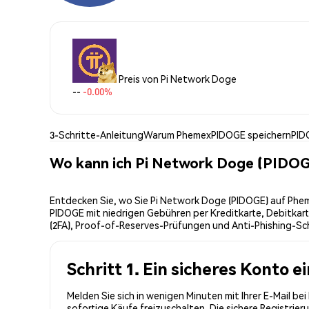
Preis von Pi Network Doge
--
-0.00%
3-Schritte-Anleitung
Warum Phemex
PIDOGE speichern
PID
Wo kann ich Pi Network Doge (PIDOG
Entdecken Sie, wo Sie Pi Network Doge (PIDOGE) auf Phem
PIDOGE mit niedrigen Gebühren per Kreditkarte, Debitkar
(2FA), Proof-of-Reserves-Prüfungen und Anti-Phishing-Sch
Schritt 1. Ein sicheres Konto e
Melden Sie sich in wenigen Minuten mit Ihrer E-Mail b
sofortige Käufe freizuschalten. Die sichere Registri