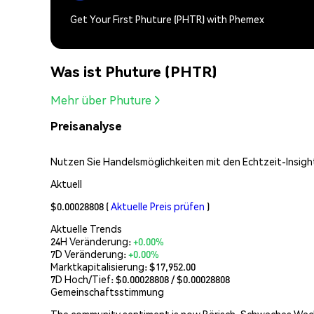
Get Your First Phuture (PHTR) with Phemex
Was ist Phuture (PHTR)
Mehr über Phuture
Preisanalyse
Nutzen Sie Handelsmöglichkeiten mit den Echtzeit-Insight
Aktuell
$0.00028808
(
Aktuelle Preis prüfen
)
Aktuelle Trends
24H Veränderung:
+0.00%
7D Veränderung:
+0.00%
Marktkapitalisierung:
$17,952.00
7D Hoch/Tief: $
0.00028808
/ $
0.00028808
Gemeinschaftsstimmung
The community sentiment is now Bärisch. Schwaches Wac