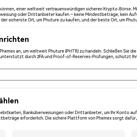
önnen, einer weltweit vertrauenswürdigen sicheren Krypto-Börse. Mi
weisung oder Drittanbieter kaufen – keine Mindestbeträge, kein Auf
er sicherste Ort, um Phuture zu kaufen, und der beste Ort, um Phutu
inrichten
ei Phemex an, um weltweit Phuture (PHTR) zu handeln. Schließen Sie di
, unterstützt durch 2FA und Proof-of-Reserves-Prüfungen, schützt Ih
ählen
Debitkarten, Banküberweisungen oder Drittanbieter, um Ihr Konto auf
tbeträge erforderlich. Die sichere Plattform von Phemex sorgt dafür,