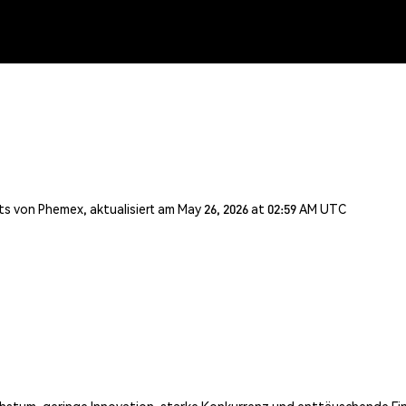
s von Phemex, aktualisiert am May 26, 2026 at 02:59 AM UTC
hstum, geringe Innovation, starke Konkurrenz und enttäuschende F