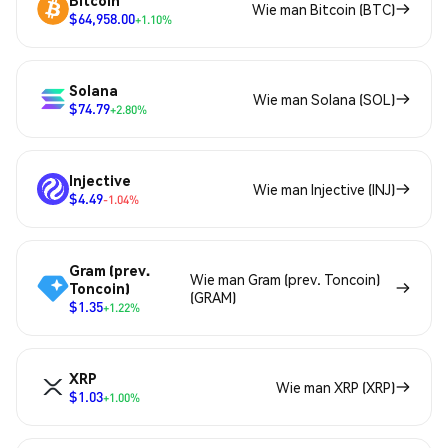
Wie man Bitcoin (BTC)
$64,958.00
+1.10%
Solana
Wie man Solana (SOL)
$74.79
+2.80%
Injective
Wie man Injective (INJ)
$4.49
-1.04%
Gram (prev.
Wie man Gram (prev. Toncoin)
Toncoin)
(GRAM)
$1.35
+1.22%
XRP
Wie man XRP (XRP)
$1.03
+1.00%