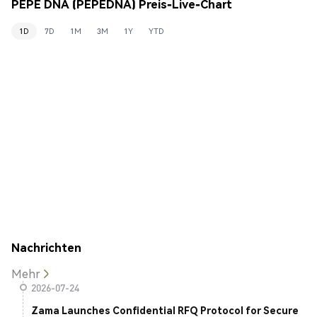
PEPE DNA (PEPEDNA) Preis-Live-Chart
1D
7D
1M
3M
1Y
YTD
Nachrichten
Mehr
2026-07-24
Zama Launches Confidential RFQ Protocol for Secure