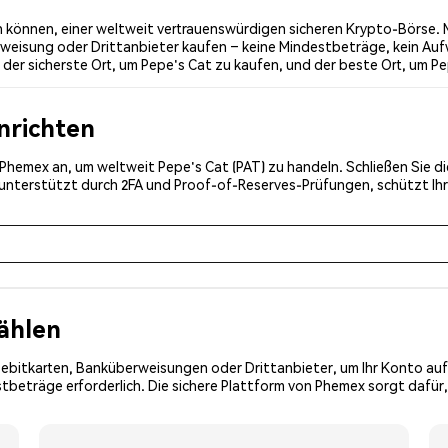
 können, einer weltweit vertrauenswürdigen sicheren Krypto-Börse. M
weisung oder Drittanbieter kaufen – keine Mindestbeträge, kein Auf
er sicherste Ort, um Pepe's Cat zu kaufen, und der beste Ort, um Pe
inrichten
i Phemex an, um weltweit Pepe's Cat (PAT) zu handeln. Schließen Sie d
, unterstützt durch 2FA und Proof-of-Reserves-Prüfungen, schützt Ih
ählen
Debitkarten, Banküberweisungen oder Drittanbieter, um Ihr Konto auf
beträge erforderlich. Die sichere Plattform von Phemex sorgt dafür,