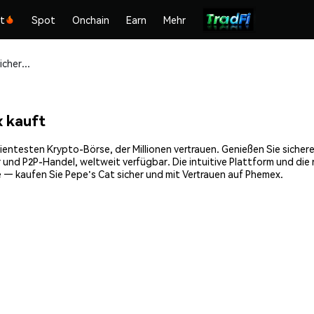
kt
Spot
Onchain
Earn
Mehr
Pepe's Cat (PAT) sicher kaufen und speichern
x kauft
ientesten Krypto-Börse, der Millionen vertrauen. Genießen Sie sicher
 und P2P-Handel, weltweit verfügbar. Die intuitive Plattform und di
 — kaufen Sie Pepe's Cat sicher und mit Vertrauen auf Phemex.