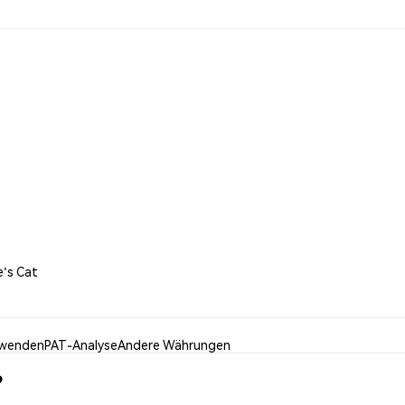
e's Cat
rwenden
PAT-Analyse
Andere Währungen
?