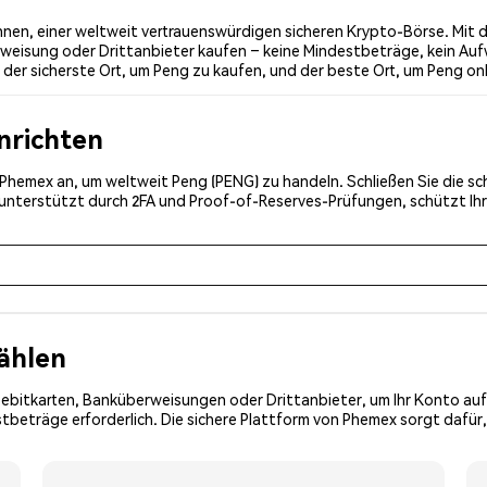
nen, einer weltweit vertrauenswürdigen sicheren Krypto-Börse. Mit d
weisung oder Drittanbieter kaufen – keine Mindestbeträge, kein Auf
er sicherste Ort, um Peng zu kaufen, und der beste Ort, um Peng onl
inrichten
ei Phemex an, um weltweit Peng (PENG) zu handeln. Schließen Sie die s
, unterstützt durch 2FA und Proof-of-Reserves-Prüfungen, schützt Ih
ählen
Debitkarten, Banküberweisungen oder Drittanbieter, um Ihr Konto auf
tbeträge erforderlich. Die sichere Plattform von Phemex sorgt dafür,