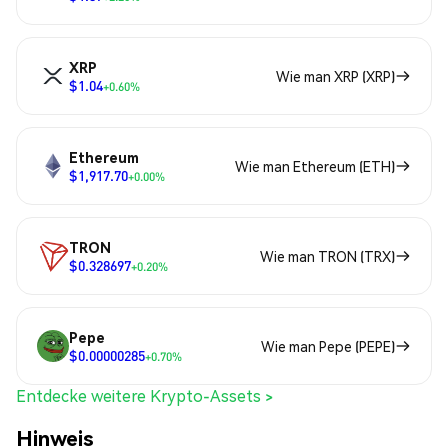
XRP
Wie man XRP (XRP)
$1.04
+0.60%
Ethereum
Wie man Ethereum (ETH)
$1,917.70
+0.00%
TRON
Wie man TRON (TRX)
$0.328697
+0.20%
Pepe
Wie man Pepe (PEPE)
$0.00000285
+0.70%
Entdecke weitere Krypto-Assets >
Hinweis