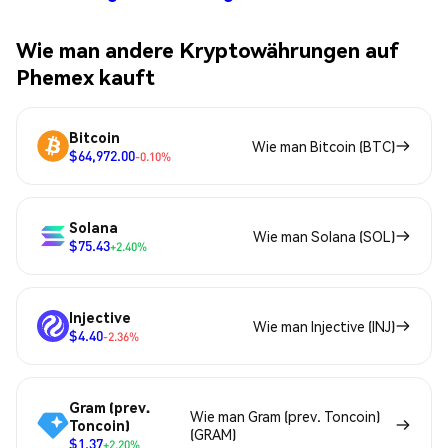
Wie man andere Kryptowährungen auf
Phemex kauft
Bitcoin
Wie man Bitcoin (BTC)
$64,972.00
-0.10%
Solana
Wie man Solana (SOL)
$75.43
+2.40%
Injective
Wie man Injective (INJ)
$4.40
-2.36%
Gram (prev.
Wie man Gram (prev. Toncoin)
Toncoin)
(GRAM)
$1.37
+2.20%