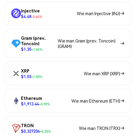
Injective
Wie man Injective (INJ)
$4.48
-0.44%
Gram (prev.
Wie man Gram (prev. Toncoin)
Toncoin)
(GRAM)
$1.35
+1.04%
XRP
Wie man XRP (XRP)
$1.03
+1.50%
Ethereum
Wie man Ethereum (ETH)
$1,913.44
+0.90%
TRON
Wie man TRON (TRX)
$0.327206
+0.30%