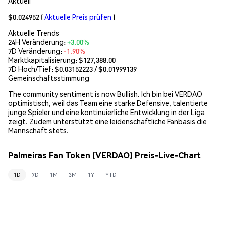
Aktuell
$0.024952
(
Aktuelle Preis prüfen
)
Aktuelle Trends
24H Veränderung:
+3.00%
7D Veränderung:
-1.90%
Marktkapitalisierung:
$127,388.00
7D Hoch/Tief: $
0.03152223
/ $
0.01999139
Gemeinschaftsstimmung
The community sentiment is now Bullish. Ich bin bei VERDAO
optimistisch, weil das Team eine starke Defensive, talentierte
junge Spieler und eine kontinuierliche Entwicklung in der Liga
zeigt. Zudem unterstützt eine leidenschaftliche Fanbasis die
Mannschaft stets.
Palmeiras Fan Token (VERDAO) Preis-Live-Chart
1D
7D
1M
3M
1Y
YTD