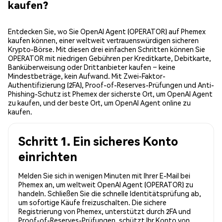
kaufen?
Entdecken Sie, wo Sie OpenAI Agent (OPERATOR) auf Phemex
kaufen können, einer weltweit vertrauenswürdigen sicheren
Krypto-Börse. Mit diesen drei einfachen Schritten können Sie
OPERATOR mit niedrigen Gebühren per Kreditkarte, Debitkarte,
Banküberweisung oder Drittanbieter kaufen – keine
Mindestbeträge, kein Aufwand. Mit Zwei-Faktor-
Authentifizierung (2FA), Proof-of-Reserves-Prüfungen und Anti-
Phishing-Schutz ist Phemex der sicherste Ort, um OpenAI Agent
zu kaufen, und der beste Ort, um OpenAI Agent online zu
kaufen.
Schritt 1. Ein sicheres Konto
einrichten
Melden Sie sich in wenigen Minuten mit Ihrer E-Mail bei
Phemex an, um weltweit OpenAI Agent (OPERATOR) zu
handeln. Schließen Sie die schnelle Identitätsprüfung ab,
um sofortige Käufe freizuschalten. Die sichere
Registrierung von Phemex, unterstützt durch 2FA und
Proof-of-Reserves-Prüfungen, schützt Ihr Konto von