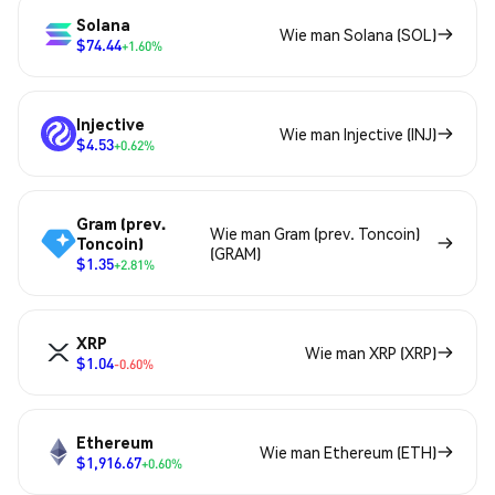
Solana
Wie man Solana (SOL)
$74.44
+1.60%
Injective
Wie man Injective (INJ)
$4.53
+0.62%
Gram (prev.
Wie man Gram (prev. Toncoin)
Toncoin)
(GRAM)
$1.35
+2.81%
XRP
Wie man XRP (XRP)
$1.04
-0.60%
Ethereum
Wie man Ethereum (ETH)
$1,916.67
+0.60%