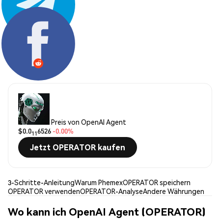
Teilen:
Preis von OpenAI Agent
$0.0
6526
-0.00%
11
Jetzt OPERATOR kaufen
3-Schritte-Anleitung
Warum Phemex
OPERATOR speichern
OPERATOR verwenden
OPERATOR-Analyse
Andere Währungen
Wo kann ich OpenAI Agent (OPERATOR)