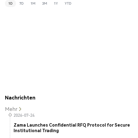
1D
7D
1M
3M
1Y
YTD
Nachrichten
Mehr
2026-07-24
Zama Launches Confidential RFQ Protocol for Secure
Institutional Trading