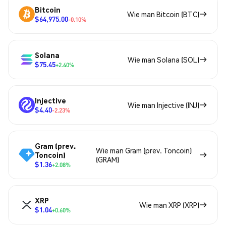
Bitcoin
Wie man Bitcoin (BTC)
$64,975.00
-0.10%
Solana
Wie man Solana (SOL)
$75.45
+2.40%
Injective
Wie man Injective (INJ)
$4.40
-2.23%
Gram (prev.
Wie man Gram (prev. Toncoin)
Toncoin)
(GRAM)
$1.36
+2.08%
XRP
Wie man XRP (XRP)
$1.04
+0.60%