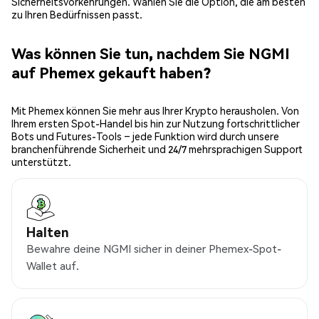
Sicherheitsvorkehrungen. Wählen Sie die Option, die am besten
zu Ihren Bedürfnissen passt.
Was können Sie tun, nachdem Sie NGMI
auf Phemex gekauft haben?
Mit Phemex können Sie mehr aus Ihrer Krypto herausholen. Von
Ihrem ersten Spot-Handel bis hin zur Nutzung fortschrittlicher
Bots und Futures-Tools – jede Funktion wird durch unsere
branchenführende Sicherheit und 24/7 mehrsprachigen Support
unterstützt.
Halten
Bewahre deine NGMI sicher in deiner Phemex-Spot-
Wallet auf.