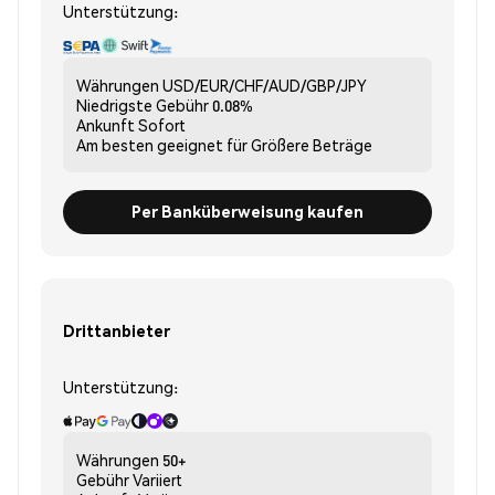
Unterstützung:
Währungen
USD/EUR/CHF/AUD/GBP/JPY
Niedrigste Gebühr
0.08%
Ankunft
Sofort
Am besten geeignet für
Größere Beträge
Per Banküberweisung kaufen
Drittanbieter
Unterstützung:
Währungen
50+
Gebühr
Variiert