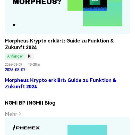
Morpheus Krypto erklärt: Guide zu Funktion & 
Zukunft 2024
Anfänger
KI
2026-08-07
|
15-20m
2026-08-07
Morpheus Krypto erklärt: Guide zu Funktion &
Zukunft 2024
NGMI BP (NGMI) Blog
Mehr