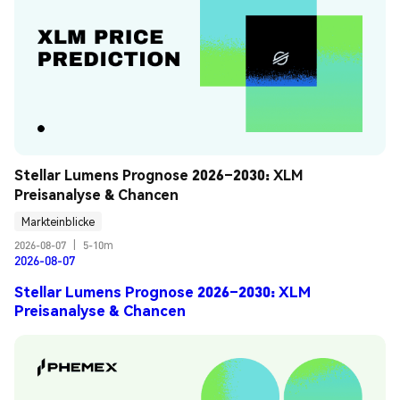
Stellar Lumens Prognose 2026–2030: XLM 
Preisanalyse & Chancen
Markteinblicke
2026-08-07
|
5-10m
2026-08-07
Stellar Lumens Prognose 2026–2030: XLM
Preisanalyse & Chancen