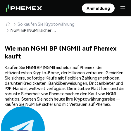
Anmeldung
So kaufen Sie Kryptowährung
NGMI BP (NGMI) sicher kaufen und speichern
Wie man NGMI BP (NGMI) auf Phemex
kauft
Kaufen Sie NGMI BP (NGMI) mühelos auf Phemex, der
effizientesten Krypto-Börse, der Millionen vertrauen. Genießen
Sie sichere, sofortige Käufe mit flexiblen Zahlungsmethoden,
darunter Kreditkarten, Banküberweisungen, Drittanbieter und
P2P-Handel, weltweit verfügbar. Die intuitive Plattform und die
robuste Sicherheit von Phemex machen den Kauf von NGMI
nahtlos. Starten Sie noch heute Ihre Kryptowährungsreise —
kaufen Sie NGMI BP sicher und mit Vertrauen auf Phemex.