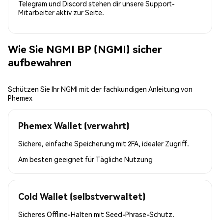
Telegram und Discord stehen dir unsere Support-
Mitarbeiter aktiv zur Seite.
Wie Sie NGMI BP (NGMI) sicher
aufbewahren
Schützen Sie Ihr NGMI mit der fachkundigen Anleitung von
Phemex
Phemex Wallet (verwahrt)
Sichere, einfache Speicherung mit 2FA, idealer Zugriff.
Am besten geeignet für
Tägliche Nutzung
Cold Wallet (selbstverwaltet)
Sicheres Offline-Halten mit Seed-Phrase-Schutz.