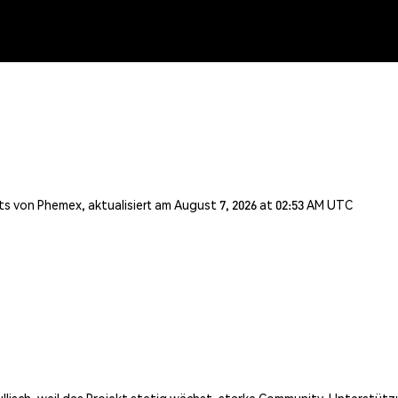
s von Phemex, aktualisiert am August 7, 2026 at 02:53 AM UTC
bullisch, weil das Projekt stetig wächst, starke Community-Unterstü