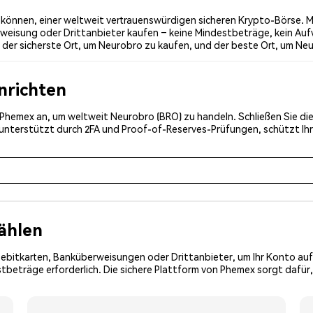
können, einer weltweit vertrauenswürdigen sicheren Krypto-Börse. Mi
weisung oder Drittanbieter kaufen – keine Mindestbeträge, kein Auf
der sicherste Ort, um Neurobro zu kaufen, und der beste Ort, um Neu
inrichten
ei Phemex an, um weltweit Neurobro (BRO) zu handeln. Schließen Sie di
, unterstützt durch 2FA und Proof-of-Reserves-Prüfungen, schützt Ih
ählen
Debitkarten, Banküberweisungen oder Drittanbieter, um Ihr Konto auf
tbeträge erforderlich. Die sichere Plattform von Phemex sorgt dafür,