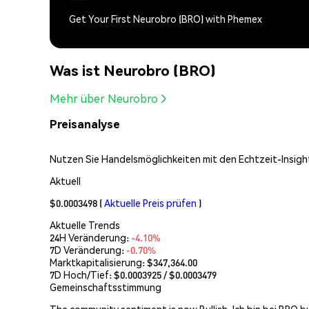
Get Your First Neurobro (BRO) with Phemex
Was ist Neurobro (BRO)
Mehr über Neurobro
Preisanalyse
Nutzen Sie Handelsmöglichkeiten mit den Echtzeit-Insight
Aktuell
$0.0003498
(
Aktuelle Preis prüfen
)
Aktuelle Trends
24H Veränderung:
-4.10%
7D Veränderung:
-0.70%
Marktkapitalisierung:
$347,364.00
7D Hoch/Tief: $
0.0003925
/ $
0.0003479
Gemeinschaftsstimmung
The community sentiment is now Bullish. Ich bin bei BRO 