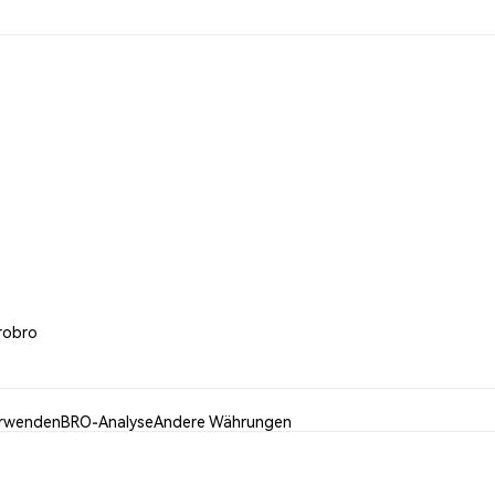
robro
rwenden
BRO-Analyse
Andere Währungen