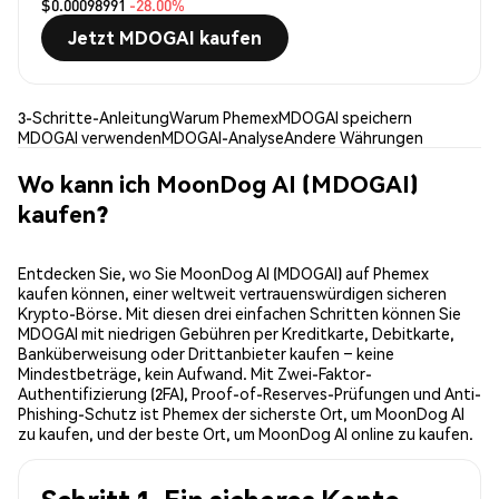
$0.00098991
-28.00%
Jetzt MDOGAI kaufen
3-Schritte-Anleitung
Warum Phemex
MDOGAI speichern
MDOGAI verwenden
MDOGAI-Analyse
Andere Währungen
Wo kann ich MoonDog AI (MDOGAI)
kaufen?
Entdecken Sie, wo Sie MoonDog AI (MDOGAI) auf Phemex
kaufen können, einer weltweit vertrauenswürdigen sicheren
Krypto-Börse. Mit diesen drei einfachen Schritten können Sie
MDOGAI mit niedrigen Gebühren per Kreditkarte, Debitkarte,
Banküberweisung oder Drittanbieter kaufen – keine
Mindestbeträge, kein Aufwand. Mit Zwei-Faktor-
Authentifizierung (2FA), Proof-of-Reserves-Prüfungen und Anti-
Phishing-Schutz ist Phemex der sicherste Ort, um MoonDog AI
zu kaufen, und der beste Ort, um MoonDog AI online zu kaufen.