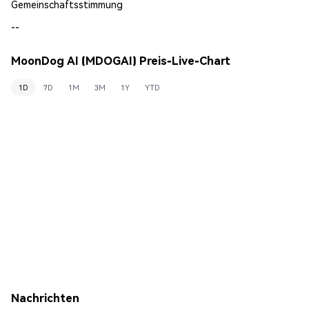
Gemeinschaftsstimmung
--
MoonDog AI (MDOGAI) Preis-Live-Chart
1D
7D
1M
3M
1Y
YTD
Nachrichten