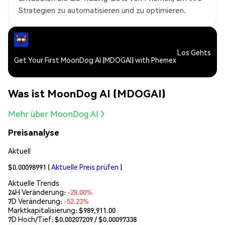
Strategien zu automatisieren und zu optimieren.
Los Gehts
Get Your First MoonDog AI (MDOGAI) with Phemex
Was ist MoonDog AI (MDOGAI)
Mehr über MoonDog AI
Preisanalyse
Aktuell
$0.00098991
(
Aktuelle Preis prüfen
)
Aktuelle Trends
24H Veränderung:
-28.00%
7D Veränderung:
-52.23%
Marktkapitalisierung:
$989,911.00
7D Hoch/Tief: $
0.00207209
/ $
0.00097338