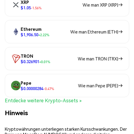
XRP
Wie man XRP (XRP)
$1.05
-1.56%
Ethereum
Wie man Ethereum (ETH)
$1,906.50
+2.22%
TRON
Wie man TRON (TRX)
$0.326901
+0.01%
Pepe
Wie man Pepe (PEPE)
$0.00000284
-0.47%
Entdecke weitere Krypto-Assets >
Hinweis
Kryptowährungen unterliegen starken Kursschwankungen. Der