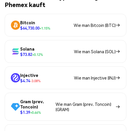
Phemex kauft
Bitcoin
Wie man Bitcoin (BTC)
$64,730.00
+1.15%
Solana
Wie man Solana (SOL)
$73.82
+0.12%
Injective
Wie man Injective (INJ)
$4.74
-3.08%
Gram (prev.
Wie man Gram (prev. Toncoin)
Toncoin)
(GRAM)
$1.39
+0.66%