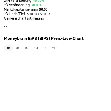
24H Veränderung:
+0.00%
7D Veränderung:
+0.00%
Marktkapitalisierung:
$0.00
7D Hoch/Tief: $
10.87
/ $
10.87
Gemeinschaftsstimmung
--
Moneybrain BiPS (BIPS) Preis-Live-Chart
1D
7D
1M
3M
1Y
YTD