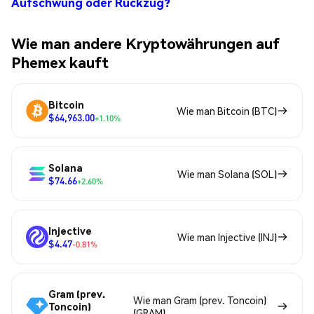
Aufschwung oder Rückzug?
Wie man andere Kryptowährungen auf
Phemex kauft
Bitcoin
Wie man Bitcoin (BTC)
$64,963.00
+1.10%
Solana
Wie man Solana (SOL)
$74.66
+2.60%
Injective
Wie man Injective (INJ)
$4.47
-0.81%
Gram (prev.
Wie man Gram (prev. Toncoin)
Toncoin)
(GRAM)