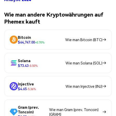
Wie man andere Kryptowährungen auf
Phemex kauft
Bitcoin
Wie man Bitcoin (BTC)
$64,747.00
+0.70%
Solana
Wie man Solana (SOL)
$73.43
-0.50%
Injective
Wie man Injective (INJ)
$4.65
-5.36%
Gram (prev.
Wie man Gram (prev. Toncoin)
Toncoin)
(GRAM)