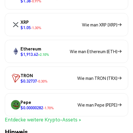
$1.38
-0.97%
XRP
Wie man XRP (XRP)
$1.05
-1.30%
Ethereum
Wie man Ethereum (ETH)
$1,913.62
+2.10%
TRON
Wie man TRON (TRX)
$0.32737
-0.30%
Pepe
Wie man Pepe (PEPE)
$0.00000282
-1.70%
Entdecke weitere Krypto-Assets >
Hinweis