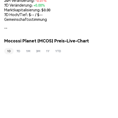
24H Veränderung:
-0.01%
7D Veränderung:
+0.00%
Marktkapitalisierung:
$0.00
7D Hoch/Tief: $
--
/ $
--
Gemeinschaftsstimmung
--
Mocossi Planet (MCOS) Preis-Live-Chart
1D
7D
1M
3M
1Y
YTD