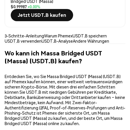
Bridged USDT (Massa)
$0.99987
+0.00%
Jetzt USDT.B kaufen
3-Schritte-Anleitung
Warum Phemex
USDT.B speichern
USDT.B verwenden
USDT.B-Analyse
Andere Währungen
Wo kann ich Massa Bridged USDT
(Massa) (USDT.B) kaufen?
Entdecken Sie, wo Sie Massa Bridged USDT (Massa) (USDT.B)
auf Phemex kaufen können, einer weltweit vertrauenswürdigen
sicheren Krypto-Börse. Mit diesen drei einfachen Schritten
können Sie USDT.B mit niedrigen Gebühren per Kreditkarte,
Debitkarte, Banküberweisung oder Drittanbieter kaufen – keine
Mindestbeträge, kein Aufwand. Mit Zwei-Faktor-
Authentifizierung (2FA), Proof-of-Reserves-Prüfungen und Anti-
Phishing-Schutz ist Phemex der sicherste Ort, um Massa
Bridged USDT (Massa) zu kaufen, und der beste Ort, um Massa
Bridged USDT (Massa) online zu kaufen.