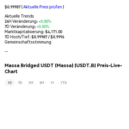
$0.99987
(
Aktuelle Preis prüfen
)
Aktuelle Trends
24H Veränderung:
+0.00%
7D Veränderung:
+0.00%
Marktkapitalisierung:
$4,171.00
7D Hoch/Tief: $
0.99987
/ $
0.9996
Gemeinschaftsstimmung
--
Massa Bridged USDT (Massa) (USDT.B) Preis-Live-
Chart
1D
7D
1M
3M
1Y
YTD