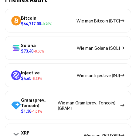
Bitcoin
Wie man Bitcoin (BTC)
$64,717.00
+0.70%
Solana
Wie man Solana (SOL)
$73.40
-0.50%
Injective
Wie man Injective (INJ)
$4.65
-5.23%
Gram (prev.
Wie man Gram (prev. Toncoin)
Toncoin)
(GRAM)
$1.38
-1.01%
XRP
Wie man XRP (XRP)