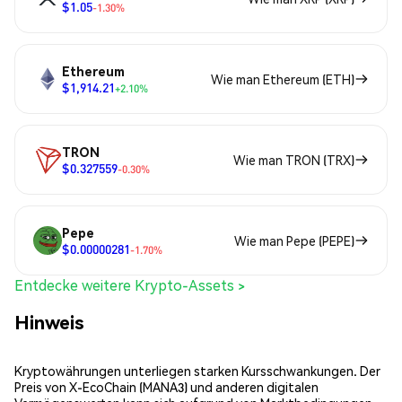
$1.05
-1.30%
Ethereum
Wie man Ethereum (ETH)
$1,914.21
+2.10%
TRON
Wie man TRON (TRX)
$0.327559
-0.30%
Pepe
Wie man Pepe (PEPE)
$0.00000281
-1.70%
Entdecke weitere Krypto-Assets >
Hinweis
Kryptowährungen unterliegen starken Kursschwankungen. Der
Preis von X-EcoChain (MANA3) und anderen digitalen