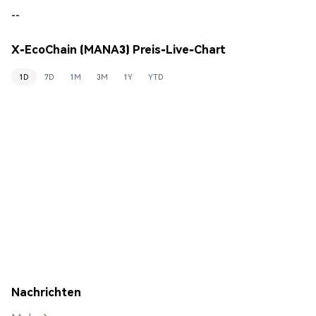
--
X-EcoChain (MANA3) Preis-Live-Chart
1D
7D
1M
3M
1Y
YTD
Nachrichten