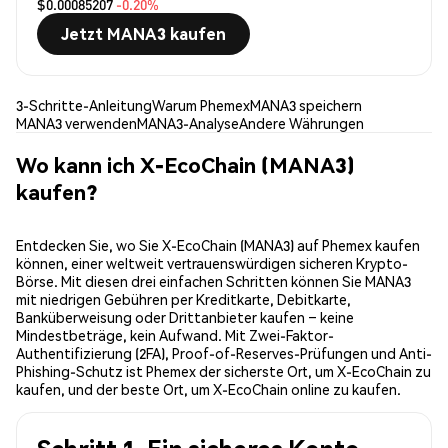
$0.00085207
-0.20%
Jetzt MANA3 kaufen
3-Schritte-Anleitung
Warum Phemex
MANA3 speichern
MANA3 verwenden
MANA3-Analyse
Andere Währungen
Wo kann ich X-EcoChain (MANA3)
kaufen?
Entdecken Sie, wo Sie X-EcoChain (MANA3) auf Phemex kaufen
können, einer weltweit vertrauenswürdigen sicheren Krypto-
Börse. Mit diesen drei einfachen Schritten können Sie MANA3
mit niedrigen Gebühren per Kreditkarte, Debitkarte,
Banküberweisung oder Drittanbieter kaufen – keine
Mindestbeträge, kein Aufwand. Mit Zwei-Faktor-
Authentifizierung (2FA), Proof-of-Reserves-Prüfungen und Anti-
Phishing-Schutz ist Phemex der sicherste Ort, um X-EcoChain zu
kaufen, und der beste Ort, um X-EcoChain online zu kaufen.