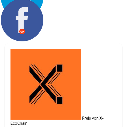
Teilen:
Preis von X-
EcoChain