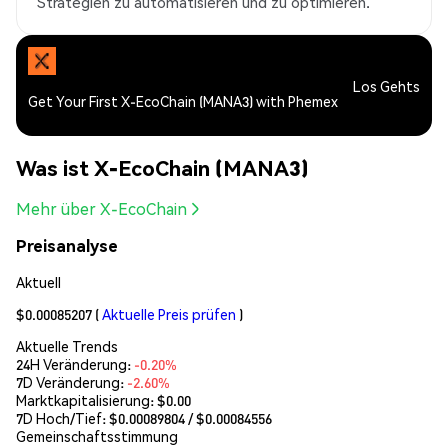
Strategien zu automatisieren und zu optimieren.
Los Gehts
Get Your First X-EcoChain (MANA3) with Phemex
Was ist X-EcoChain (MANA3)
Mehr über X-EcoChain
Preisanalyse
Aktuell
$0.00085207
(
Aktuelle Preis prüfen
)
Aktuelle Trends
24H Veränderung:
-0.20%
7D Veränderung:
-2.60%
Marktkapitalisierung:
$0.00
7D Hoch/Tief: $
0.00089804
/ $
0.00084556
Gemeinschaftsstimmung