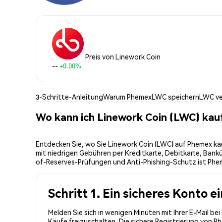
Preis von Linework Coin
--
+0.00%
3-Schritte-Anleitung
Warum Phemex
LWC speichern
LWC v
Wo kann ich Linework Coin (LWC) kau
Entdecken Sie, wo Sie Linework Coin (LWC) auf Phemex ka
mit niedrigen Gebühren per Kreditkarte, Debitkarte, Bank
of-Reserves-Prüfungen und Anti-Phishing-Schutz ist Pheme
Schritt 1. Ein sicheres Konto e
Melden Sie sich in wenigen Minuten mit Ihrer E-Mail be
Käufe freizuschalten. Die sichere Registrierung von 