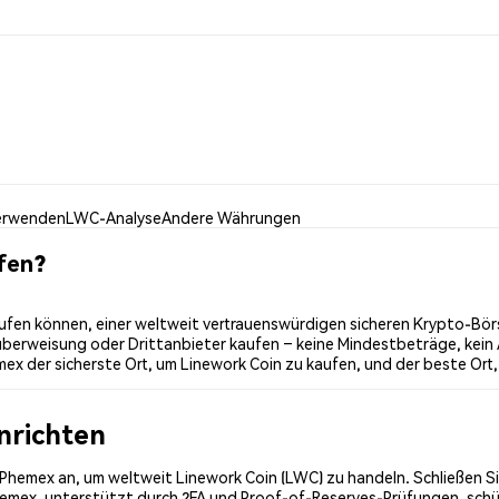
erwenden
LWC-Analyse
Andere Währungen
fen?
ufen können, einer weltweit vertrauenswürdigen sicheren Krypto-Börs
überweisung oder Drittanbieter kaufen – keine Mindestbeträge, kein 
x der sicherste Ort, um Linework Coin zu kaufen, und der beste Ort,
inrichten
i Phemex an, um weltweit Linework Coin (LWC) zu handeln. Schließen S
Phemex, unterstützt durch 2FA und Proof-of-Reserves-Prüfungen, schü