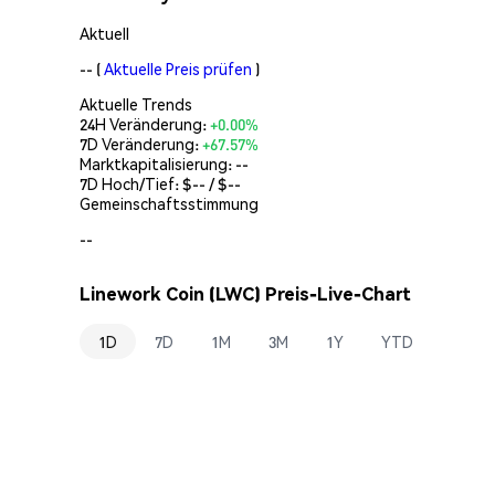
Aktuell
--
(
Aktuelle Preis prüfen
)
Aktuelle Trends
24H Veränderung:
+0.00%
7D Veränderung:
+67.57%
Marktkapitalisierung:
--
7D Hoch/Tief: $
--
/ $
--
Gemeinschaftsstimmung
--
Linework Coin (LWC) Preis-Live-Chart
1D
7D
1M
3M
1Y
YTD