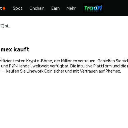
kt
Spot
Onchain
Earn
Mehr
Linework Coin (LWC) sicher kaufen und speichern
emex kauft
ffizientesten Krypto-Börse, der Millionen vertrauen. Genießen Sie si
 und P2P-Handel, weltweit verfügbar. Die intuitive Plattform und d
 — kaufen Sie Linework Coin sicher und mit Vertrauen auf Phemex.