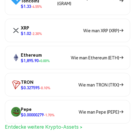
Toncoin)
(GRAM)
$1.33
-4.55%
XRP
Wie man XRP (XRP)
$1.02
-2.30%
Ethereum
Wie man Ethereum (ETH)
$1,895.90
+0.00%
TRON
Wie man TRON (TRX)
$0.327595
-0.10%
Pepe
Wie man Pepe (PEPE)
$0.00000279
-1.70%
Entdecke weitere Krypto-Assets >