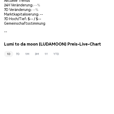
Aktuelle Trends
24H Veränderung:
--%
7D Veränderung:
--%
Marktkapitalisierung:
--
7D Hoch/Tief: $
--
/ $
--
Gemeinschaftsstimmung
--
Lumi to da moon (LUDAMOON) Preis-Live-Chart
1D
7D
1M
3M
1Y
YTD