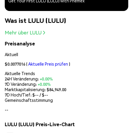
Get Your First LULU (LULU) with Phemex
Was ist LULU (LULU)
Mehr über LULU
Preisanalyse
Aktuell
$0.0077016
(
Aktuelle Preis prüfen
)
Aktuelle Trends
24H Veränderung:
+0.00%
7D Veränderung:
+0.00%
Marktkapitalisierung:
$84,949.00
7D Hoch/Tief: $
--
/ $
--
Gemeinschaftsstimmung
--
LULU (LULU) Preis-Live-Chart