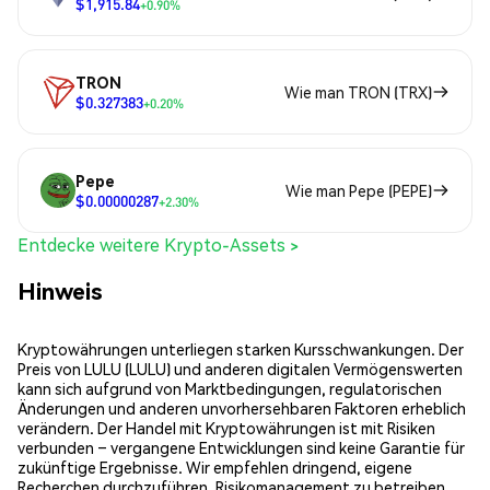
$1,915.84
+0.90%
TRON
Wie man TRON (TRX)
$0.327383
+0.20%
Pepe
Wie man Pepe (PEPE)
$0.00000287
+2.30%
Entdecke weitere Krypto-Assets >
Hinweis
Kryptowährungen unterliegen starken Kursschwankungen. Der
Preis von LULU (LULU) und anderen digitalen Vermögenswerten
kann sich aufgrund von Marktbedingungen, regulatorischen
Änderungen und anderen unvorhersehbaren Faktoren erheblich
verändern. Der Handel mit Kryptowährungen ist mit Risiken
verbunden – vergangene Entwicklungen sind keine Garantie für
zukünftige Ergebnisse. Wir empfehlen dringend, eigene
Recherchen durchzuführen, Risikomanagement zu betreiben