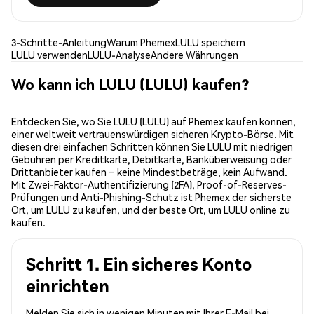
3-Schritte-Anleitung
Warum Phemex
LULU speichern
LULU verwenden
LULU-Analyse
Andere Währungen
Wo kann ich LULU (LULU) kaufen?
Entdecken Sie, wo Sie LULU (LULU) auf Phemex kaufen können,
einer weltweit vertrauenswürdigen sicheren Krypto-Börse. Mit
diesen drei einfachen Schritten können Sie LULU mit niedrigen
Gebühren per Kreditkarte, Debitkarte, Banküberweisung oder
Drittanbieter kaufen – keine Mindestbeträge, kein Aufwand.
Mit Zwei-Faktor-Authentifizierung (2FA), Proof-of-Reserves-
Prüfungen und Anti-Phishing-Schutz ist Phemex der sicherste
Ort, um LULU zu kaufen, und der beste Ort, um LULU online zu
kaufen.
Schritt 1. Ein sicheres Konto
einrichten
Melden Sie sich in wenigen Minuten mit Ihrer E-Mail bei