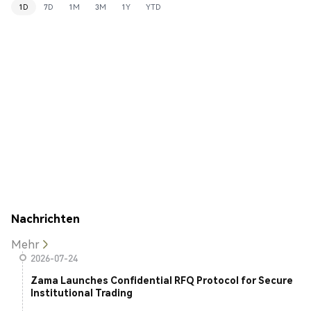
1D
7D
1M
3M
1Y
YTD
Nachrichten
Mehr
2026-07-24
Zama Launches Confidential RFQ Protocol for Secure
Institutional Trading