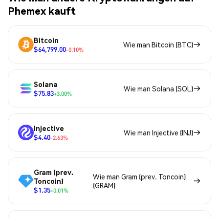
Phemex kauft
Bitcoin
Wie man Bitcoin (BTC)
$64,799.00
-0.10%
Solana
Wie man Solana (SOL)
$75.83
+3.00%
Injective
Wie man Injective (INJ)
$4.40
-2.63%
Gram (prev.
Wie man Gram (prev. Toncoin)
Toncoin)
(GRAM)
$1.35
+0.01%