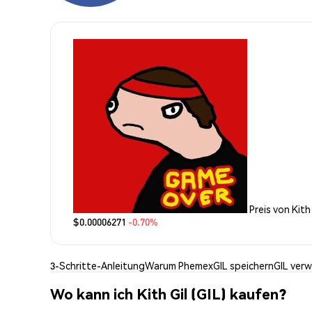
Preis von Kith 
$0.00006271
-0.70%
3-Schritte-Anleitung
Warum Phemex
GIL speichern
GIL ver
Wo kann ich Kith Gil (GIL) kaufen?