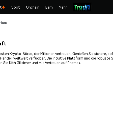
kt
Spot
Onchain
Earn
Mehr
Kith Gil (GIL) sicher kaufen und speichern
uft
ntesten Krypto-Börse, der Millionen vertrauen. Genießen Sie sichere, 
andel, weltweit verfügbar. Die intuitive Plattform und die robuste 
Sie Kith Gil sicher und mit Vertrauen auf Phemex.