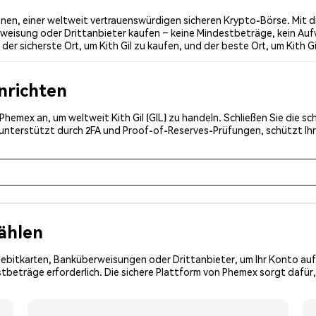
nnen, einer weltweit vertrauenswürdigen sicheren Krypto-Börse. Mit d
weisung oder Drittanbieter kaufen – keine Mindestbeträge, kein Auf
r sicherste Ort, um Kith Gil zu kaufen, und der beste Ort, um Kith Gi
inrichten
i Phemex an, um weltweit Kith Gil (GIL) zu handeln. Schließen Sie die 
, unterstützt durch 2FA und Proof-of-Reserves-Prüfungen, schützt Ih
ählen
Debitkarten, Banküberweisungen oder Drittanbieter, um Ihr Konto auf
beträge erforderlich. Die sichere Plattform von Phemex sorgt dafür, 