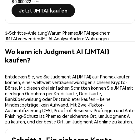
$0.000022
--%
Jetzt JMTAI kaufen
3-Schritte-Anleitung
Warum Phemex
JMTAI speichern
JMTAI verwenden
JMTAI-Analyse
Andere Währungen
Wo kann ich Judgment AI (JMTAI)
kaufen?
Entdecken Sie, wo Sie Judgment AI (JMTAI) auf Phemex kaufen
können, einer weltweit vertrauenswürdigen sicheren Krypto-
Börse. Mit diesen drei einfachen Schritten können Sie JMTAI mit
niedrigen Gebühren per Kreditkarte, Debitkarte,
Banküberweisung oder Drittanbieter kaufen – keine
Mindestbeträge, kein Aufwand. Mit Zwei-Faktor-
Authentifizierung (2FA), Proof-of-Reserves-Prüfungen und Anti-
Phishing-Schutz ist Phemex der sicherste Ort, um Judgment AI
zu kaufen, und der beste Ort, um Judgment AI online zu kaufen.