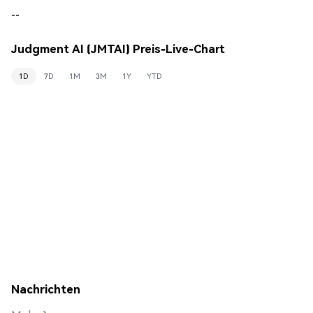
--
Judgment AI (JMTAI) Preis-Live-Chart
1D
7D
1M
3M
1Y
YTD
Nachrichten