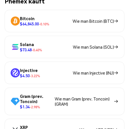
Phemex kauft
Bitcoin
Wie man Bitcoin (BTC)
$64,845.00
-0.10%
Solana
Wie man Solana (SOL)
$73.48
-0.40%
Injective
Wie man Injective (INJ)
$4.50
-3.22%
Gram (prev.
Wie man Gram (prev. Toncoin)
Toncoin)
(GRAM)
$1.34
-2.98%
XRP