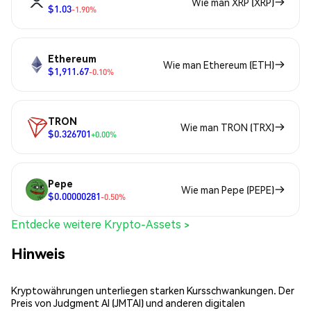
Wie man XRP (XRP)
$1.03
-1.90%
Ethereum
Wie man Ethereum (ETH)
$1,911.67
-0.10%
TRON
Wie man TRON (TRX)
$0.326701
+0.00%
Pepe
Wie man Pepe (PEPE)
$0.00000281
-0.50%
Entdecke weitere Krypto-Assets >
Hinweis
Kryptowährungen unterliegen starken Kursschwankungen. Der
Preis von Judgment AI (JMTAI) und anderen digitalen