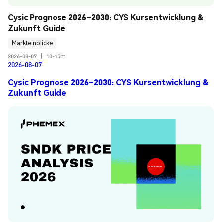
Cysic Prognose 2026–2030: CYS Kursentwicklung & 
Zukunft Guide
Markteinblicke
2026-08-07
|
10-15m
2026-08-07
Cysic Prognose 2026–2030: CYS Kursentwicklung &
Zukunft Guide