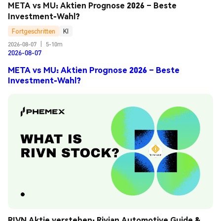
META vs MU: Aktien Prognose 2026 – Beste 
Investment-Wahl?
Fortgeschritten
KI
2026-08-07
|
5-10m
2026-08-07
META vs MU: Aktien Prognose 2026 – Beste
Investment-Wahl?
RIVN Aktie verstehen: Rivian Automotive Guide & 