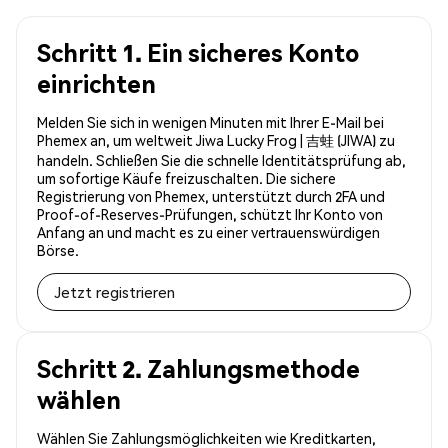
Schritt 1. Ein sicheres Konto
einrichten
Melden Sie sich in wenigen Minuten mit Ihrer E-Mail bei
Phemex an, um weltweit Jiwa Lucky Frog | 吉蛙 (JIWA) zu
handeln. Schließen Sie die schnelle Identitätsprüfung ab,
um sofortige Käufe freizuschalten. Die sichere
Registrierung von Phemex, unterstützt durch 2FA und
Proof-of-Reserves-Prüfungen, schützt Ihr Konto von
Anfang an und macht es zu einer vertrauenswürdigen
Börse.
Jetzt registrieren
Schritt 2. Zahlungsmethode
wählen
Wählen Sie Zahlungsmöglichkeiten wie Kreditkarten,