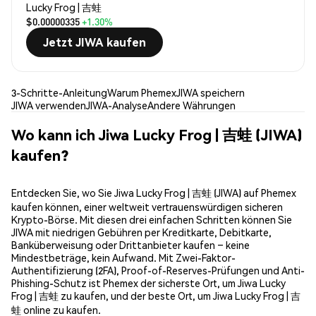
Lucky Frog | 吉蛙
$0.00000335
+1.30%
Jetzt JIWA kaufen
3-Schritte-Anleitung
Warum Phemex
JIWA speichern
JIWA verwenden
JIWA-Analyse
Andere Währungen
Wo kann ich Jiwa Lucky Frog | 吉蛙 (JIWA)
kaufen?
Entdecken Sie, wo Sie Jiwa Lucky Frog | 吉蛙 (JIWA) auf Phemex
kaufen können, einer weltweit vertrauenswürdigen sicheren
Krypto-Börse. Mit diesen drei einfachen Schritten können Sie
JIWA mit niedrigen Gebühren per Kreditkarte, Debitkarte,
Banküberweisung oder Drittanbieter kaufen – keine
Mindestbeträge, kein Aufwand. Mit Zwei-Faktor-
Authentifizierung (2FA), Proof-of-Reserves-Prüfungen und Anti-
Phishing-Schutz ist Phemex der sicherste Ort, um Jiwa Lucky
Frog | 吉蛙 zu kaufen, und der beste Ort, um Jiwa Lucky Frog | 吉
蛙 online zu kaufen.