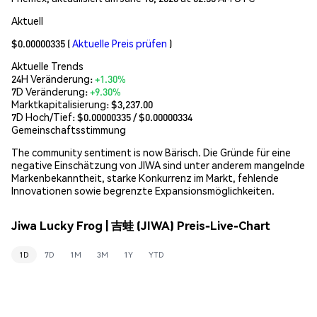
Aktuell
$0.00000335
(
Aktuelle Preis prüfen
)
Aktuelle Trends
24H Veränderung:
+1.30%
7D Veränderung:
+9.30%
Marktkapitalisierung:
$3,237.00
7D Hoch/Tief: $
0.00000335
/ $
0.00000334
Gemeinschaftsstimmung
The community sentiment is now Bärisch. Die Gründe für eine
negative Einschätzung von JIWA sind unter anderem mangelnde
Markenbekanntheit, starke Konkurrenz im Markt, fehlende
Innovationen sowie begrenzte Expansionsmöglichkeiten.
Jiwa Lucky Frog | 吉蛙 (JIWA) Preis-Live-Chart
1D
7D
1M
3M
1Y
YTD