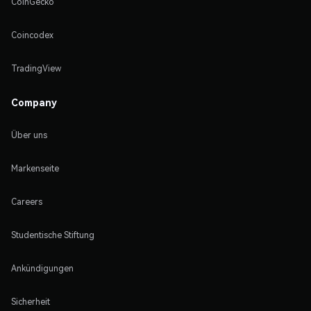
CoinGecko
Coincodex
TradingView
Company
Über uns
Markenseite
Careers
Studentische Stiftung
Ankündigungen
Sicherheit