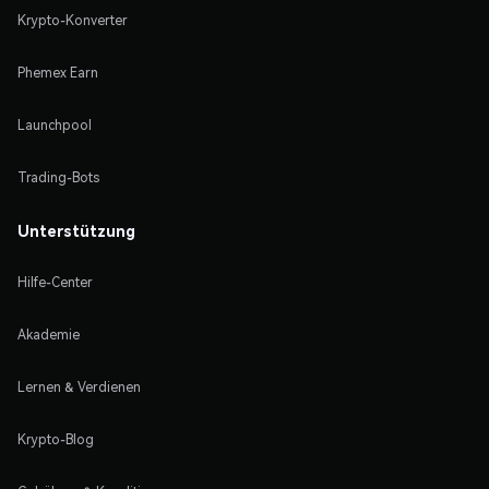
Krypto-Konverter
Phemex Earn
Launchpool
Trading-Bots
Unterstützung
Hilfe-Center
Akademie
Lernen & Verdienen
Krypto-Blog