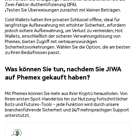
Zwei-Faktor-Authentifizierung (2FA).
Testen Sie Überweisungen zunächst mit kleinen Beträgen.
Cold Wallets halten Ihre privaten Schlüssel offline, ideal für
langfristige Aufbewahrung mit erhöhter Sicherheit, erfordern
jedoch sichere Aufbewahrung, um Verlust zu vermeiden; Hot
Wallets, einschließlich der sicheren Verwahrungslösung von
Phemex, bieten Zugriff mit vertrauenswürdigen
Sicherheitsvorkehrungen. Wählen Sie die Option, die am besten
zu Ihren Bedürfnissen passt.
Was können Sie tun, nachdem Sie JIWA
auf Phemex gekauft haben?
Mit Phemex können Sie mehr aus Ihrer Krypto herausholen. Von
Ihrem ersten Spot-Handel bis hin zur Nutzung fortschrittlicher
Bots und Futures-Tools – jede Funktion wird durch unsere
branchenführende Sicherheit und 24/7 mehrsprachigen Support
unterstützt.