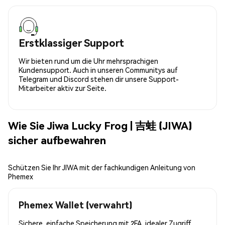
Erstklassiger Support
Wir bieten rund um die Uhr mehrsprachigen
Kundensupport. Auch in unseren Communitys auf
Telegram und Discord stehen dir unsere Support-
Mitarbeiter aktiv zur Seite.
Wie Sie Jiwa Lucky Frog | 吉蛙 (JIWA)
sicher aufbewahren
Schützen Sie Ihr JIWA mit der fachkundigen Anleitung von
Phemex
Phemex Wallet (verwahrt)
Sichere, einfache Speicherung mit 2FA, idealer Zugriff.