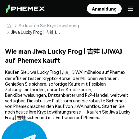
Anmeldung
So kaufen Sie Kryptowährung
Jiwa Lucky Frog | 吉蛙 (JIWA) sicher kaufen und speichern
Wie man Jiwa Lucky Frog | 吉蛙 (JIWA)
auf Phemex kauft
Kaufen Sie Jiwa Lucky Frog | 吉蛙 (JIWA) mühelos auf Phemex,
der effizientesten Krypto-Börse, der Millionen vertrauen.
Genießen Sie sichere, sofortige Käufe mit flexiblen
Zahlungsmethoden, darunter Kreditkarten,
Banküberweisungen, Drittanbieter und P2P-Handel, weltweit
verfügbar. Die intuitive Plattform und die robuste Sicherheit
von Phemex machen den Kauf von JIWA nahtlos. Starten Sie
noch heute Ihre Kryptowährungsreise — kaufen Sie Jiwa Lucky
Frog | 吉蛙 sicher und mit Vertrauen auf Phemex.