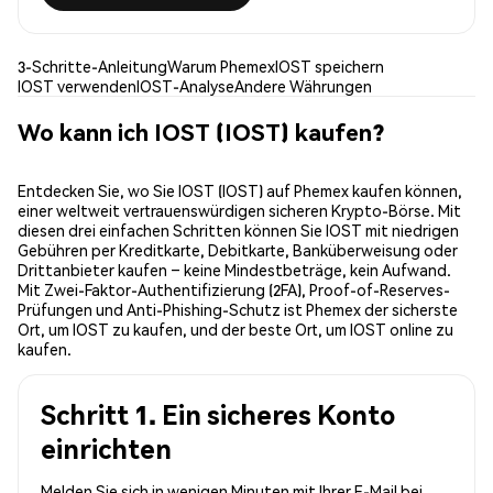
3-Schritte-Anleitung
Warum Phemex
IOST speichern
IOST verwenden
IOST-Analyse
Andere Währungen
Wo kann ich IOST (IOST) kaufen?
Entdecken Sie, wo Sie IOST (IOST) auf Phemex kaufen können,
einer weltweit vertrauenswürdigen sicheren Krypto-Börse. Mit
diesen drei einfachen Schritten können Sie IOST mit niedrigen
Gebühren per Kreditkarte, Debitkarte, Banküberweisung oder
Drittanbieter kaufen – keine Mindestbeträge, kein Aufwand.
Mit Zwei-Faktor-Authentifizierung (2FA), Proof-of-Reserves-
Prüfungen und Anti-Phishing-Schutz ist Phemex der sicherste
Ort, um IOST zu kaufen, und der beste Ort, um IOST online zu
kaufen.
Schritt 1. Ein sicheres Konto
einrichten
Melden Sie sich in wenigen Minuten mit Ihrer E-Mail bei