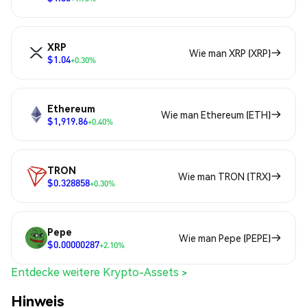
XRP
Wie man XRP (XRP)
$1.04
+0.30%
Ethereum
Wie man Ethereum (ETH)
$1,919.86
+0.40%
TRON
Wie man TRON (TRX)
$0.328858
+0.30%
Pepe
Wie man Pepe (PEPE)
$0.00000287
+2.10%
Entdecke weitere Krypto-Assets >
Hinweis