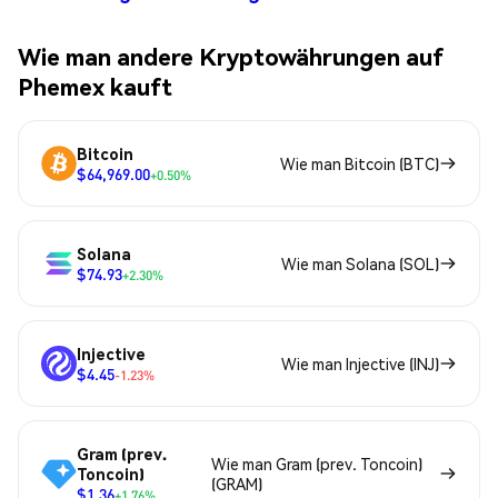
Wie man andere Kryptowährungen auf
Phemex kauft
Bitcoin
Wie man Bitcoin (BTC)
$64,969.00
+0.50%
Solana
Wie man Solana (SOL)
$74.93
+2.30%
Injective
Wie man Injective (INJ)
$4.45
-1.23%
Gram (prev.
Wie man Gram (prev. Toncoin)
Toncoin)
(GRAM)
$1.36
+1.76%