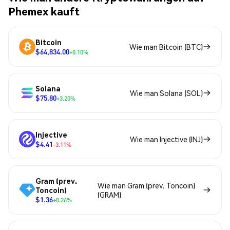
Phemex kauft
Bitcoin
Wie man Bitcoin (BTC)
$64,834.00
+0.10%
Solana
Wie man Solana (SOL)
$75.80
+3.20%
Injective
Wie man Injective (INJ)
$4.41
-3.11%
Gram (prev.
Wie man Gram (prev. Toncoin)
Toncoin)
(GRAM)
$1.36
+0.26%