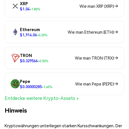
XRP
Wie man XRP (XRP)
$1.04
+1.80%
Ethereum
Wie man Ethereum (ETH)
$1,914.06
+0.20%
TRON
Wie man TRON (TRX)
$0.329566
+0.50%
Pepe
Wie man Pepe (PEPE)
$0.00000285
+1.60%
Entdecke weitere Krypto-Assets >
Hinweis
Kryptowährungen unterliegen starken Kursschwankungen. Der