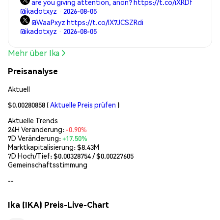
are you giving attention, anon? https://t.co/iXRDf
@ikadotxyz · 2026-08-05
@WaaPxyz https://t.co/IX7JCSZRdi
@ikadotxyz · 2026-08-05
Mehr über Ika
Preisanalyse
Aktuell
$0.00280858
(
Aktuelle Preis prüfen
)
Aktuelle Trends
24H Veränderung:
-0.90%
7D Veränderung:
+17.50%
Marktkapitalisierung:
$8.43M
7D Hoch/Tief: $
0.00328754
/ $
0.00227605
Gemeinschaftsstimmung
--
Ika (IKA) Preis-Live-Chart