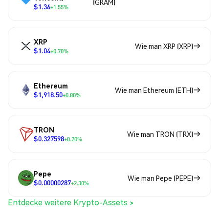
(GRAM)
$1.36
+1.55%
XRP
Wie man XRP (XRP)
$1.04
+0.70%
Ethereum
Wie man Ethereum (ETH)
$1,918.50
+0.80%
TRON
Wie man TRON (TRX)
$0.327598
+0.20%
Pepe
Wie man Pepe (PEPE)
$0.00000287
+2.30%
Entdecke weitere Krypto-Assets >