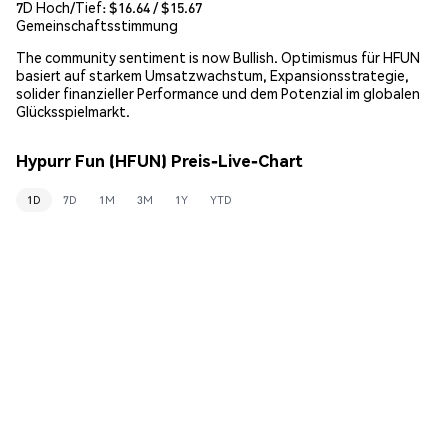
7D Hoch/Tief: $
16.64
/ $
15.67
Gemeinschaftsstimmung
The community sentiment is now Bullish. Optimismus für HFUN
basiert auf starkem Umsatzwachstum, Expansionsstrategie,
solider finanzieller Performance und dem Potenzial im globalen
Glücksspielmarkt.
Hypurr Fun (HFUN) Preis-Live-Chart
1D
7D
1M
3M
1Y
YTD