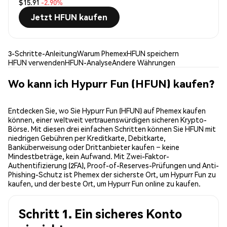
$15.91
-2.90%
Jetzt HFUN kaufen
3-Schritte-Anleitung
Warum Phemex
HFUN speichern
HFUN verwenden
HFUN-Analyse
Andere Währungen
Wo kann ich Hypurr Fun (HFUN) kaufen?
Entdecken Sie, wo Sie Hypurr Fun (HFUN) auf Phemex kaufen
können, einer weltweit vertrauenswürdigen sicheren Krypto-
Börse. Mit diesen drei einfachen Schritten können Sie HFUN mit
niedrigen Gebühren per Kreditkarte, Debitkarte,
Banküberweisung oder Drittanbieter kaufen – keine
Mindestbeträge, kein Aufwand. Mit Zwei-Faktor-
Authentifizierung (2FA), Proof-of-Reserves-Prüfungen und Anti-
Phishing-Schutz ist Phemex der sicherste Ort, um Hypurr Fun zu
kaufen, und der beste Ort, um Hypurr Fun online zu kaufen.
Schritt 1. Ein sicheres Konto