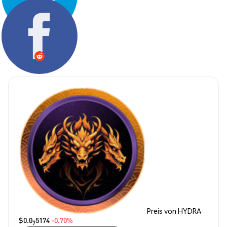
Teilen:
Preis von HYDRA
$0.0
5174
-0.70%
7