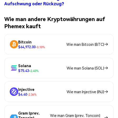
Aufschwung oder Rückzug?
Wie man andere Kryptowährungen auf
Phemex kauft
Bitcoin
Wie man Bitcoin (BTC)
$64,972.00
-0.10%
Solana
Wie man Solana (SOL)
$75.43
+2.40%
Injective
Wie man Injective (INJ)
$4.40
-2.36%
Gram (prev.
Wie man Gram (prev. Toncoin)
Toncoin)