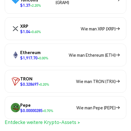
(GRAM)
$1.37
+2.20%
XRP
Wie man XRP (XRP)
$1.04
+0.60%
Ethereum
Wie man Ethereum (ETH)
$1,917.70
+0.00%
TRON
Wie man TRON (TRX)
$0.328697
+0.20%
Pepe
Wie man Pepe (PEPE)
$0.00000285
+0.70%
Entdecke weitere Krypto-Assets >