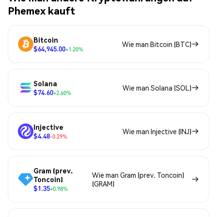
Phemex kauft
Bitcoin
Wie man Bitcoin (BTC)
$64,945.00
+1.20%
Solana
Wie man Solana (SOL)
$74.60
+2.60%
Injective
Wie man Injective (INJ)
$4.48
-0.29%
Gram (prev.
Wie man Gram (prev. Toncoin)
Toncoin)
(GRAM)
$1.35
+0.98%