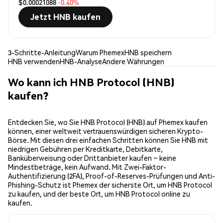
$0.00021088
-0.40%
Jetzt HNB kaufen
3-Schritte-Anleitung
Warum Phemex
HNB speichern
HNB verwenden
HNB-Analyse
Andere Währungen
Wo kann ich HNB Protocol (HNB)
kaufen?
Entdecken Sie, wo Sie HNB Protocol (HNB) auf Phemex kaufen
können, einer weltweit vertrauenswürdigen sicheren Krypto-
Börse. Mit diesen drei einfachen Schritten können Sie HNB mit
niedrigen Gebühren per Kreditkarte, Debitkarte,
Banküberweisung oder Drittanbieter kaufen – keine
Mindestbeträge, kein Aufwand. Mit Zwei-Faktor-
Authentifizierung (2FA), Proof-of-Reserves-Prüfungen und Anti-
Phishing-Schutz ist Phemex der sicherste Ort, um HNB Protocol
zu kaufen, und der beste Ort, um HNB Protocol online zu
kaufen.