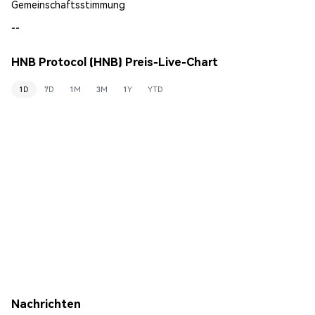
Gemeinschaftsstimmung
--
HNB Protocol (HNB) Preis-Live-Chart
1D
7D
1M
3M
1Y
YTD
Nachrichten