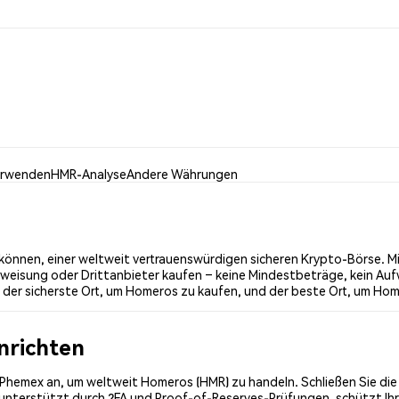
erwenden
HMR-Analyse
Andere Währungen
önnen, einer weltweit vertrauenswürdigen sicheren Krypto-Börse. Mit
weisung oder Drittanbieter kaufen – keine Mindestbeträge, kein Auf
der sicherste Ort, um Homeros zu kaufen, und der beste Ort, um Hom
inrichten
ei Phemex an, um weltweit Homeros (HMR) zu handeln. Schließen Sie di
, unterstützt durch 2FA und Proof-of-Reserves-Prüfungen, schützt Ih