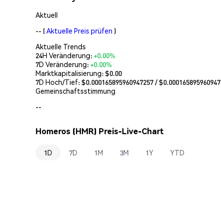
Aktuell
--
(
Aktuelle Preis prüfen
)
Aktuelle Trends
24H Veränderung:
+0.00%
7D Veränderung:
+0.00%
Marktkapitalisierung:
$0.00
7D Hoch/Tief: $
0.000165895960947257
/ $
0.000165895960947
Gemeinschaftsstimmung
--
Homeros (HMR) Preis-Live-Chart
1D
7D
1M
3M
1Y
YTD