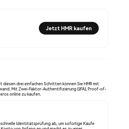
Jetzt HMR kaufen
 diesen drei einfachen Schritten können Sie HMR mit
wand. Mit Zwei-Faktor-Authentifizierung (2FA), Proof-of-
eros online zu kaufen.
e schnelle Identitätsprüfung ab, um sofortige Käufe
r Konto von Anfang an und macht es zu einer