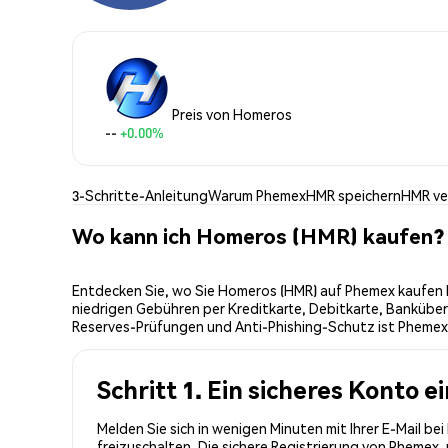
Preis von Homeros
--
+0.00%
3-Schritte-Anleitung
Warum Phemex
HMR speichern
HMR v
Wo kann ich Homeros (HMR) kaufen?
Entdecken Sie, wo Sie Homeros (HMR) auf Phemex kaufen k
niedrigen Gebühren per Kreditkarte, Debitkarte, Banküber
Reserves-Prüfungen und Anti-Phishing-Schutz ist Phemex 
Schritt 1. Ein sicheres Konto e
Melden Sie sich in wenigen Minuten mit Ihrer E-Mail b
freizuschalten. Die sichere Registrierung von Phemex