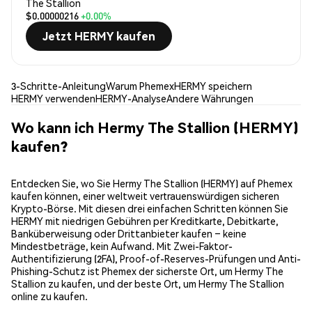
The Stallion
$0.00000216
+0.00%
Jetzt HERMY kaufen
3-Schritte-Anleitung
Warum Phemex
HERMY speichern
HERMY verwenden
HERMY-Analyse
Andere Währungen
Wo kann ich Hermy The Stallion (HERMY)
kaufen?
Entdecken Sie, wo Sie Hermy The Stallion (HERMY) auf Phemex
kaufen können, einer weltweit vertrauenswürdigen sicheren
Krypto-Börse. Mit diesen drei einfachen Schritten können Sie
HERMY mit niedrigen Gebühren per Kreditkarte, Debitkarte,
Banküberweisung oder Drittanbieter kaufen – keine
Mindestbeträge, kein Aufwand. Mit Zwei-Faktor-
Authentifizierung (2FA), Proof-of-Reserves-Prüfungen und Anti-
Phishing-Schutz ist Phemex der sicherste Ort, um Hermy The
Stallion zu kaufen, und der beste Ort, um Hermy The Stallion
online zu kaufen.