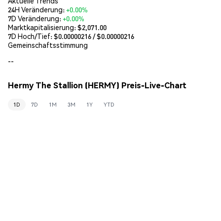
Aktuelle Trends
24H Veränderung:
+0.00%
7D Veränderung:
+0.00%
Marktkapitalisierung:
$2,071.00
7D Hoch/Tief: $
0.00000216
/ $
0.00000216
Gemeinschaftsstimmung
--
Hermy The Stallion (HERMY) Preis-Live-Chart
1D
7D
1M
3M
1Y
YTD