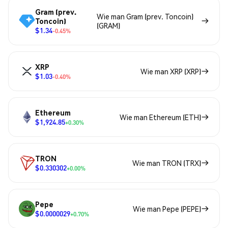
Gram (prev.
Wie man Gram (prev. Toncoin)
Toncoin)
(GRAM)
$1.34
-0.45%
XRP
Wie man XRP (XRP)
$1.03
-0.40%
Ethereum
Wie man Ethereum (ETH)
$1,924.85
+0.30%
TRON
Wie man TRON (TRX)
$0.330302
+0.00%
Pepe
Wie man Pepe (PEPE)
$0.0000029
+0.70%