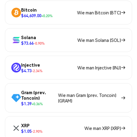
Bitcoin
Wie man Bitcoin (BTC)
$64,609.00
+0.20%
Solana
Wie man Solana (SOL)
$73.66
-0.90%
Injective
Wie man Injective (INJ)
$4.73
-2.34%
Gram (prev.
Wie man Gram (prev. Toncoin)
Toncoin)
(GRAM)
$1.39
+0.36%
XRP
Wie man XRP (XRP)
$1.05
-2.90%