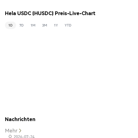
Hela USDC (HUSDC) Preis-Live-Chart
1D
7D
1M
3M
1Y
YTD
Nachrichten
Mehr
2026-07-24