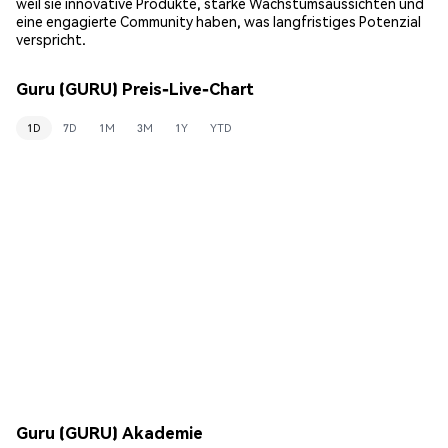
weil sie innovative Produkte, starke Wachstumsaussichten und
eine engagierte Community haben, was langfristiges Potenzial
verspricht.
Guru (GURU) Preis-Live-Chart
1D
7D
1M
3M
1Y
YTD
Guru (GURU) Akademie