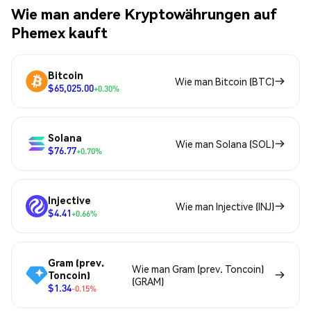
Wie man andere Kryptowährungen auf
Phemex kauft
Bitcoin
Wie man Bitcoin (BTC)
$65,025.00
+0.30%
Solana
Wie man Solana (SOL)
$76.77
+0.70%
Injective
Wie man Injective (INJ)
$4.41
+0.66%
Gram (prev.
Wie man Gram (prev. Toncoin)
Toncoin)
(GRAM)
$1.34
-0.15%