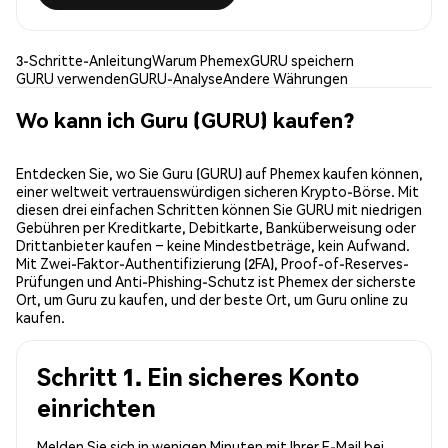
3-Schritte-Anleitung
Warum Phemex
GURU speichern
GURU verwenden
GURU-Analyse
Andere Währungen
Wo kann ich Guru (GURU) kaufen?
Entdecken Sie, wo Sie Guru (GURU) auf Phemex kaufen können,
einer weltweit vertrauenswürdigen sicheren Krypto-Börse. Mit
diesen drei einfachen Schritten können Sie GURU mit niedrigen
Gebühren per Kreditkarte, Debitkarte, Banküberweisung oder
Drittanbieter kaufen – keine Mindestbeträge, kein Aufwand.
Mit Zwei-Faktor-Authentifizierung (2FA), Proof-of-Reserves-
Prüfungen und Anti-Phishing-Schutz ist Phemex der sicherste
Ort, um Guru zu kaufen, und der beste Ort, um Guru online zu
kaufen.
Schritt 1. Ein sicheres Konto
einrichten
Melden Sie sich in wenigen Minuten mit Ihrer E-Mail bei