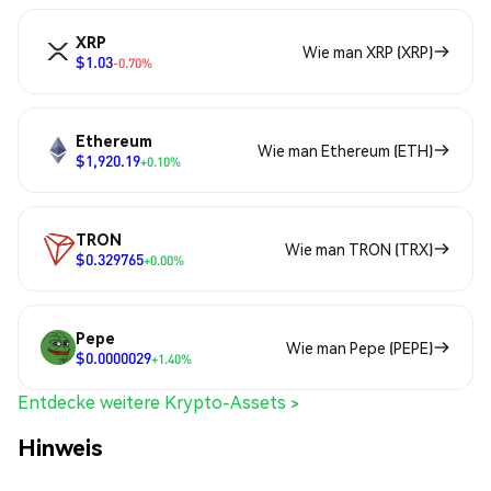
XRP
Wie man XRP (XRP)
$1.03
-0.70%
Ethereum
Wie man Ethereum (ETH)
$1,920.19
+0.10%
TRON
Wie man TRON (TRX)
$0.329765
+0.00%
Pepe
Wie man Pepe (PEPE)
$0.0000029
+1.40%
Entdecke weitere Krypto-Assets >
Hinweis