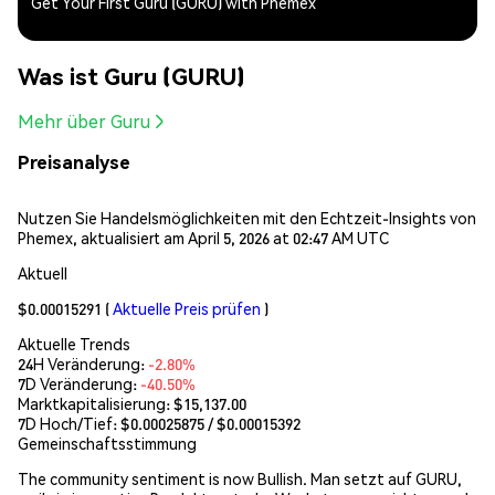
Get Your First Guru (GURU) with Phemex
Was ist Guru (GURU)
Mehr über Guru
Preisanalyse
Nutzen Sie Handelsmöglichkeiten mit den Echtzeit-Insights von
Phemex, aktualisiert am April 5, 2026 at 02:47 AM UTC
Aktuell
$0.00015291
(
Aktuelle Preis prüfen
)
Aktuelle Trends
24H Veränderung:
-2.80%
7D Veränderung:
-40.50%
Marktkapitalisierung:
$15,137.00
7D Hoch/Tief: $
0.00025875
/ $
0.00015392
Gemeinschaftsstimmung
The community sentiment is now Bullish. Man setzt auf GURU,