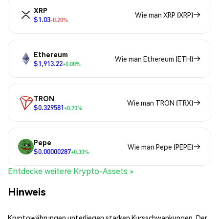
XRP
Wie man XRP (XRP)
$1.03
-0.20%
Ethereum
Wie man Ethereum (ETH)
$1,913.22
+0.00%
TRON
Wie man TRON (TRX)
$0.329581
+0.70%
Pepe
Wie man Pepe (PEPE)
$0.00000287
+0.30%
Entdecke weitere Krypto-Assets >
Hinweis
Kryptowährungen unterliegen starken Kursschwankungen. Der