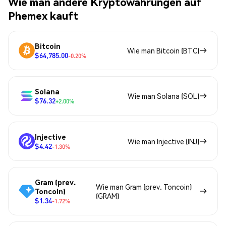
Wie man andere Kryptowährungen auf
Phemex kauft
Bitcoin
Wie man Bitcoin (BTC)
$64,785.00
-0.20%
Solana
Wie man Solana (SOL)
$76.32
+2.00%
Injective
Wie man Injective (INJ)
$4.42
-1.30%
Gram (prev.
Wie man Gram (prev. Toncoin)
Toncoin)
(GRAM)
$1.34
-1.72%